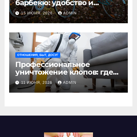
барбекю: удобство и
безопасность на участке
15 ИЮНЯ, 2026
ADMIN
Madmetal.ru
ОТНОШЕНИЯ, БЫТ, ДОСУГ
Профессиональное
уничтожение клопов: где
оно необходимо?
11 ИЮНЯ, 2026
ADMIN