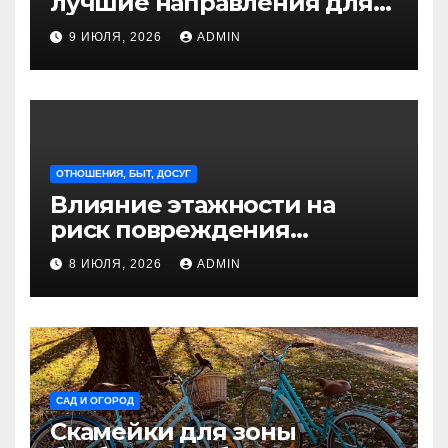
лучшие направления для
отдыха из Санкт-
9 ИЮЛЯ, 2026
ADMIN
Петербурга
ОТНОШЕНИЯ, БЫТ, ДОСУГ
Влияние этажности на
риск повреждения
недвижимости
8 ИЮЛЯ, 2026
ADMIN
САД И ОГОРОД
Скамейки для зоны