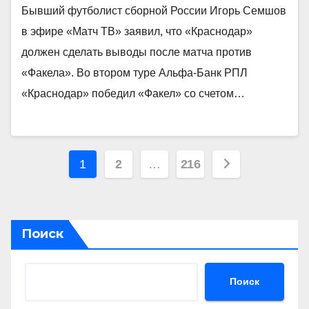
Бывший футболист сборной России Игорь Семшов
в эфире «Матч ТВ» заявил, что «Краснодар»
должен сделать выводы после матча против
«Факела». Во втором туре Альфа‑Банк РПЛ
«Краснодар» победил «Факел» со счетом…
Пагинация
1
2
…
216
записей
Поиск
Поиск