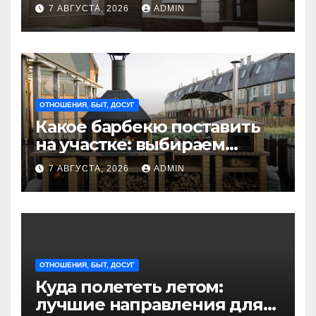
стильные решения для
7 АВГУСТА, 2026
ADMIN
интерьера и экстерьера
ОТНОШЕНИЯ, БЫТ, ДОСУГ
Какое барбекю поставить
на участке: выбираем
идеальное решение для
7 АВГУСТА, 2026
ADMIN
отдыха на природе
ОТНОШЕНИЯ, БЫТ, ДОСУГ
Куда полететь летом:
лучшие направления для