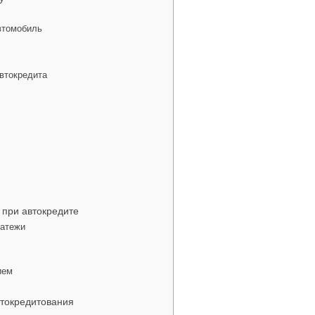
втомобиль
втокредита
 при автокредите
латежи
ием
втокредитования