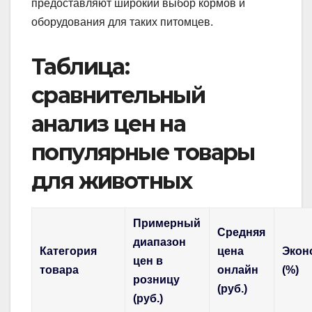
предоставляют широкий выбор кормов и
оборудования для таких питомцев.
Таблица:
сравнительный
анализ цен на
популярные товары
для животных
Примерный
Средняя
диапазон
Категория
цена
Экон
цен в
товара
онлайн
(%)
розницу
(руб.)
(руб.)