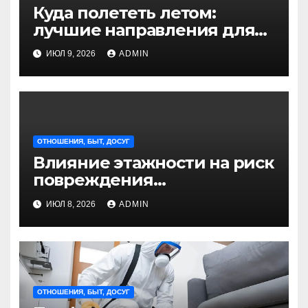
Куда полететь летом:
лучшие направления для
отдыха из Санкт-
ИЮЛ 9, 2026
ADMIN
Петербурга
ОТНОШЕНИЯ, БЫТ, ДОСУГ
Влияние этажности на риск
повреждения
недвижимости
ИЮЛ 8, 2026
ADMIN
ОТНОШЕНИЯ, БЫТ, ДОСУГ