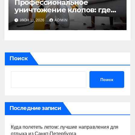
Профессиональное
уничтожение клопов: где
оно необходимо?
ИЮН 11, 2026
ADMIN
Поиск
Поиск
Последние записи
Куда полететь летом: лучшие направления для
отдыха из Санкт-Петербурга