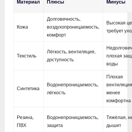
Материал
Плюсы
Минусы
Долговечность,
Высокая це
Кожа
воздухопроницаемость,
требует ух
комфорт
Недолговеч
Лёгкость, вентиляция,
Текстиль
плохая защ
доступность
воды
Плохая
Водонепроницаемость,
вентиляция
Синтетика
лёгкость
менее
комфортна
Резина,
Водонепроницаемость,
Тяжёлая, н
ПВХ
защита
дышит