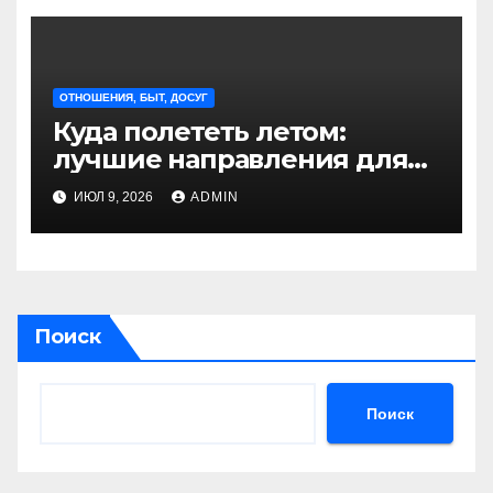
ОТНОШЕНИЯ, БЫТ, ДОСУГ
Куда полететь летом:
лучшие направления для
отдыха из Санкт-
ИЮЛ 9, 2026
ADMIN
Петербурга
Поиск
Поиск