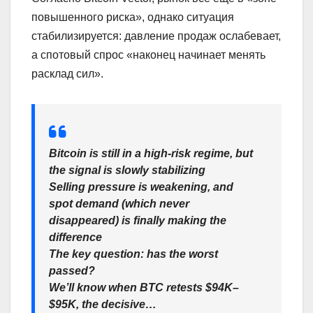
повышенного риска», однако ситуация
стабилизируется: давление продаж ослабевает,
а спотовый спрос «наконец начинает менять
расклад сил».
Bitcoin is still in a high-risk regime, but
the signal is slowly stabilizing
Selling pressure is weakening, and
spot demand (which never
disappeared) is finally making the
difference
The key question: has the worst
passed?
We’ll know when BTC retests $94K–
$95K, the decisive…