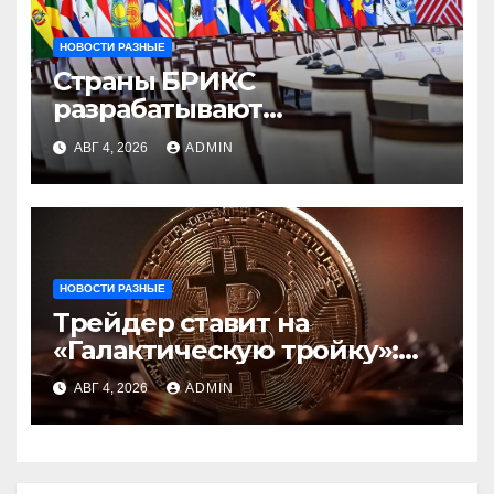
НОВОСТИ РАЗНЫЕ
Страны БРИКС
разрабатывают
инфраструктуру на базе
АВГ 4, 2026
ADMIN
цифровых валют
центробанков
НОВОСТИ РАЗНЫЕ
Трейдер ставит на
«Галактическую тройку»:
Circle, Coinbase и ETH
АВГ 4, 2026
ADMIN