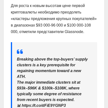
Для роста к новым высотам цене первой
криптовалюты необходимо преодолеть
«кластеры предложения крупных покупателей»
в диапазонах $93 000-96 000 и $100 000-108
000, отметили представители Glassnode.
Breaking above the top-buyers’ supply
clusters is a key prerequisite for
regaining momentum toward a new
ATH.
The major immediate clusters sit at
$93k–$96K & $100k–$108K, where
typically some degree of resistance
from recent buyers is expected.
📊 https://t.co/dFiE9YGNP3