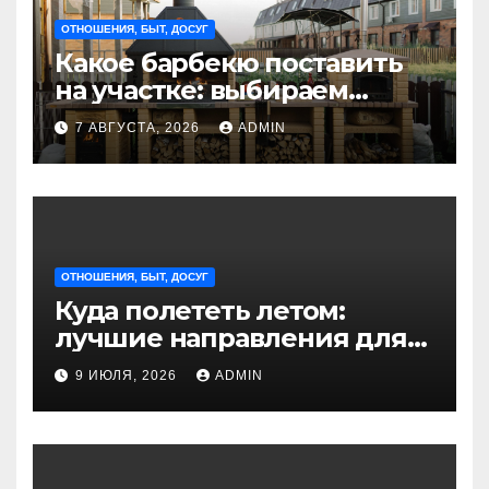
ОТНОШЕНИЯ, БЫТ, ДОСУГ
Какое барбекю поставить
на участке: выбираем
идеальное решение для
7 АВГУСТА, 2026
ADMIN
отдыха на природе
ОТНОШЕНИЯ, БЫТ, ДОСУГ
Куда полететь летом:
лучшие направления для
отдыха из Санкт-
9 ИЮЛЯ, 2026
ADMIN
Петербурга