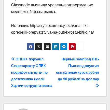
Glassnode выявили уровень-подтверждение
медвежьей фазы рынка.
Источник: http://cryptocurrency.tech/analitiki-
opredelili-prepyatstviya-na-puti-k-rostu-bitkoina/
Навигация
ОПЕК+ поручил
Первый зампред ВТБ
Секретариату ОПЕК
Пьянов допустил
по
проработать план по
ослабление курса рубля
записям
достижению целей
до 90 рублей за доллар
Хартии сотрудничества