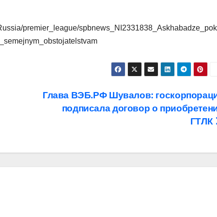
bol/Russia/premier_league/spbnews_NI2331838_Askhabadze_pok
o_semejnym_obstojatelstvam
Глава ВЭБ.РФ Шувалов: госкорпорац
подписала договор о приобретен
ГТЛК