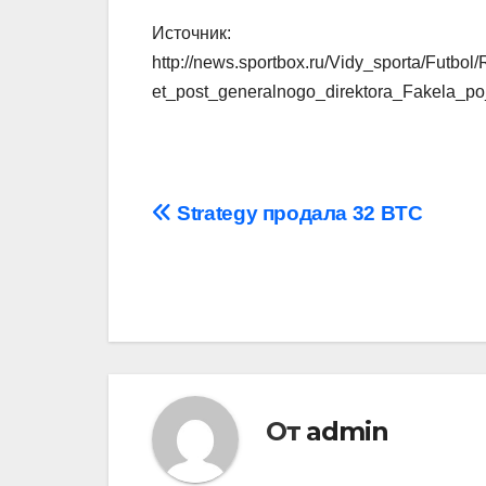
Источник:
http://news.sportbox.ru/Vidy_sporta/Fut
et_post_generalnogo_direktora_Fakela_p
Навигация
Strategy продала 32 BTC
по
записям
От
admin