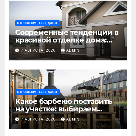
ОТНОШЕНИЯ, БЫТ, ДОСУГ
Современные тенденции в
красивой отделке дома:
стильные решения для
7 АВГУСТА, 2026
ADMIN
интерьера и экстерьера
ОТНОШЕНИЯ, БЫТ, ДОСУГ
Какое барбекю поставить
на участке: выбираем
идеальное решение для
7 АВГУСТА, 2026
ADMIN
отдыха на природе