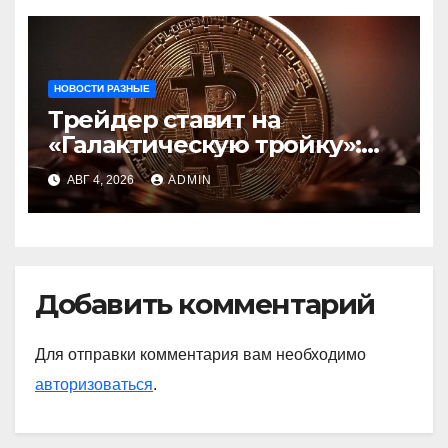
центробанков
НОВОСТИ РАЗНЫЕ
Трейдер ставит на
«Галактическую тройку»:
Circle, Coinbase и ETH
АВГ 4, 2026
ADMIN
Добавить комментарий
Для отправки комментария вам необходимо
авторизоваться
.