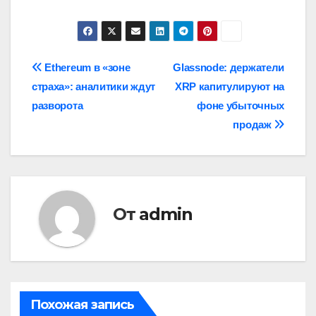
Навигация
Ethereum в «зоне
Glassnode: держатели
страха»: аналитики ждут
XRP капитулируют на
по
разворота
фоне убыточных
записям
продаж
От
admin
Похожая запись