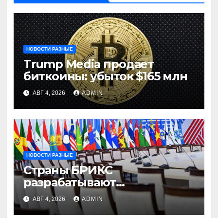
НОВОСТИ РАЗНЫЕ
Trump Media продает
биткоины: убыток $165 млн
АВГ 4, 2026
ADMIN
НОВОСТИ РАЗНЫЕ
Страны БРИКС
разрабатывают
инфраструктуру на базе
АВГ 4, 2026
ADMIN
цифровых валют