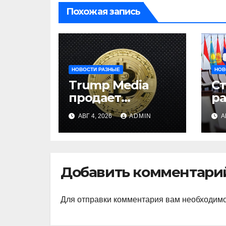
Похожая запись
НОВОСТИ РАЗНЫЕ
НОВ
Trump Media
С
продает
р
биткоины:
и
АВГ 4, 2026
ADMIN
А
убыток $165 млн
на
ц
ц
Добавить комментари
Для отправки комментария вам необходим