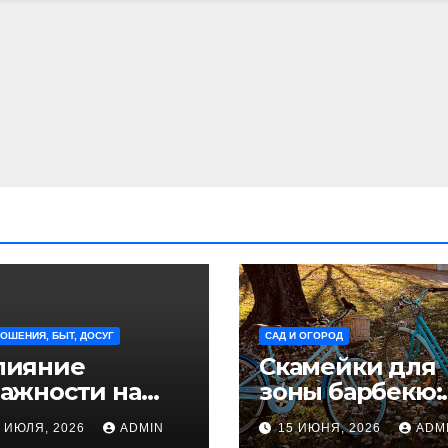
ОШЕНИЯ, БЫТ, ДОСУГ
САД И ОГОРОД
лияние
Скамейки для
тажности на
зоны барбекю:
иск
удобство и
8 ИЮЛЯ, 2026
ADMIN
15 ИЮНЯ, 2026
ADM
овреждения
безопасность 