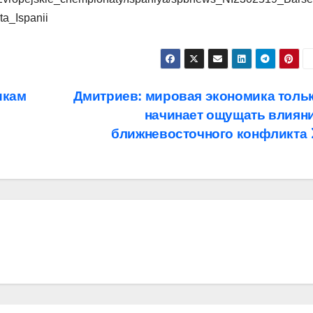
a_Ispanii
икам
Дмитриев: мировая экономика толь
начинает ощущать влиян
ближневосточного конфликта