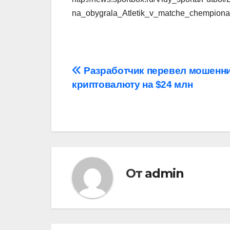
na_obygrala_Atletik_v_matche_chempionat
Навигация
Разработчик перевел мошенн
криптовалюту на $24 млн
по
записям
От
admin