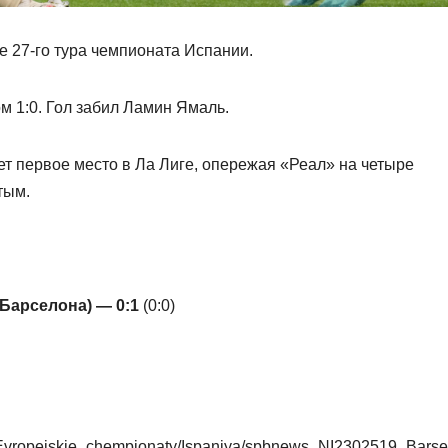
е 27‑го тура чемпионата Испании.
м 1:0. Гол забил Ламин Ямаль.
ет первое место в Ла Лиге, опережая «Реал» на четыре
тым.
(Барселона) — 0:1
(0:0)
ol/Evropejskie_chempionaty/Ispaniya/spbnews_NI2302519_Barse