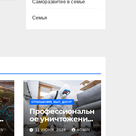
Саморазвитие в семье
Семья
ОТНОШЕНИЯ, БЫТ, ДОСУГ
Профессиональн
ое уничтожение
клопов: где оно
IN
11 ИЮНЯ, 2026
ADMIN
на
необходимо?