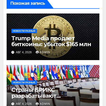
Похожая запись
НОВОСТИ РАЗНЫЕ
Trump Media продает
биткоины: убыток $165 млн
АВГ 4, 2026
ADMIN
НОВОСТИ РАЗНЫЕ
Страны БРИКС
разрабатывают
инфраструктуру на базе
АВГ 4, 2026
ADMIN