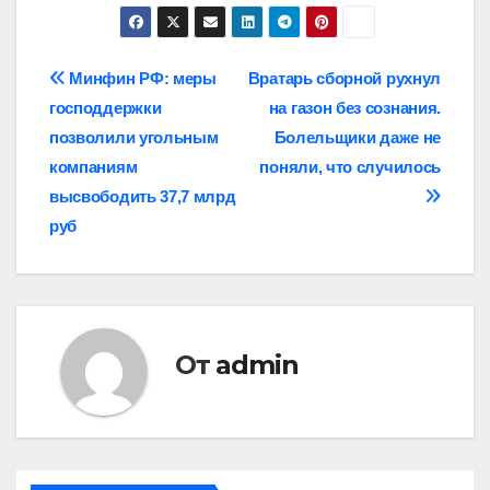
Навигация
Минфин РФ: меры
Вратарь сборной рухнул
господдержки
на газон без сознания.
по
позволили угольным
Болельщики даже не
записям
компаниям
поняли, что случилось
высвободить 37,7 млрд
руб
От
admin