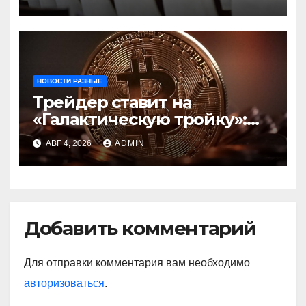
цифровых валют
центробанков
НОВОСТИ РАЗНЫЕ
Трейдер ставит на
«Галактическую тройку»:
Circle, Coinbase и ETH
АВГ 4, 2026
ADMIN
Добавить комментарий
Для отправки комментария вам необходимо
авторизоваться
.