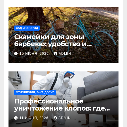
САД И ОГОРОД
Скамейки для зоны
барбекю: удобство и
безопасность на участке
15 ИЮНЯ, 2026
ADMIN
Madmetal.ru
ОТНОШЕНИЯ, БЫТ, ДОСУГ
Профессиональное
уничтожение клопов: где
оно необходимо?
11 ИЮНЯ, 2026
ADMIN