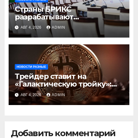
Страны БРИКС
разрабатывают
инфраструктуру на базе
АВГ 4, 2026
ADMIN
цифровых валют
центробанков
НОВОСТИ РАЗНЫЕ
Трейдер ставит на
«Галактическую тройку»:
Circle, Coinbase и ETH
АВГ 4, 2026
ADMIN
Добавить комментарий