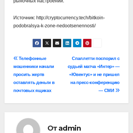
рыночных настроений.
Источник: http://cryptocurrency.tech/bitkoin-
podobralsya-k-zone-nedootsenennosti/
Навигация
Телефонные
Спаллетти поспорил с
мошенники начали
судьей матча «Интер» —
по
просить жертв
«Ювентус» и не пришел
записям
оставлять деньги в
на пресс‑конференцию
почтовых ящиках
— СМИ
От
admin