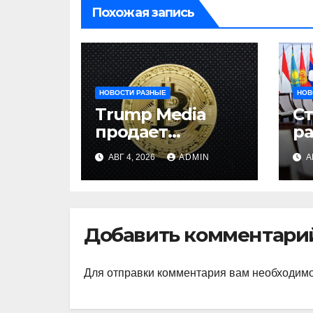
Похожая запись
НОВОСТИ РАЗНЫЕ
НОВ
Trump Media
С
продает
р
биткоины:
и
АВГ 4, 2026
ADMIN
А
убыток $165 млн
на
ц
ц
Добавить комментари
Для отправки комментария вам необходим