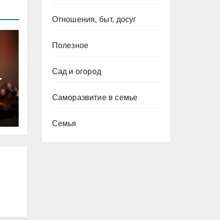
Отношения, быт, досуг
Полезное
Сад и огород
т
Саморазвитие в семье
ю
Семья