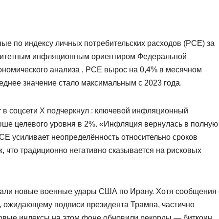
ые по индексу личных потребительских расходов (PCE) за
иоритетным инфляционным ориентиром Федеральной
номического анализа , PCE вырос на 0,4% в месячном
еднее значение стало максимальным с 2023 года.
er в соцсети X подчеркнул : ключевой инфляционный
ыше целевого уровня в 2%. «Инфляция вернулась в полную
PCE усиливает неопределённость относительно сроков
, что традиционно негативно сказывается на рисковых
али новые военные удары США по Ирану. Хотя сообщения 
, ожидающему подписи президента Трампа, частично
овые индексы на этом фоне обновили рекорды — биткоин