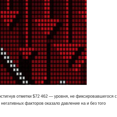
стигнув отметки $72 462 — уровня, не фиксировавшегося с
 негативных факторов оказало давление на и без того