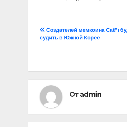
Навигация
Создателей мемкоина CatFi бу
судить в Южной Корее
по
записям
От
admin