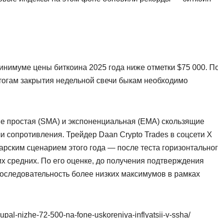
нимуме цены биткоина 2025 года ниже отметки $75 000. П
 итогам закрытия недельной свечи быкам необходимо
е простая (SMA) и экспоненциальная (EMA) скользящие
и сопротивления. Трейдер Daan Crypto Trades в соцсети X
арским сценарием этого года — после теста горизонтально
х средних. По его оценке, до получения подтверждения
последовательность более низких максимумов в рамках
-upal-nizhe-72-500-na-fone-uskoreniya-inflyatsii-v-ssha/