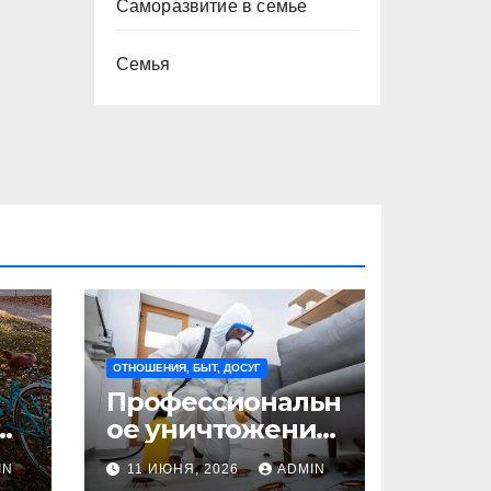
Саморазвитие в семье
Семья
ОТНОШЕНИЯ, БЫТ, ДОСУГ
Профессиональн
ое уничтожение
клопов: где оно
IN
11 ИЮНЯ, 2026
ADMIN
на
необходимо?