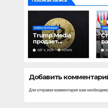
Похожая запись
НОВОСТИ РАЗНЫЕ
НОВ
Trump Media
С
продает
р
биткоины:
и
АВГ 4, 2026
ADMIN
А
убыток $165 млн
на
ц
ц
Добавить комментари
Для отправки комментария вам необходим