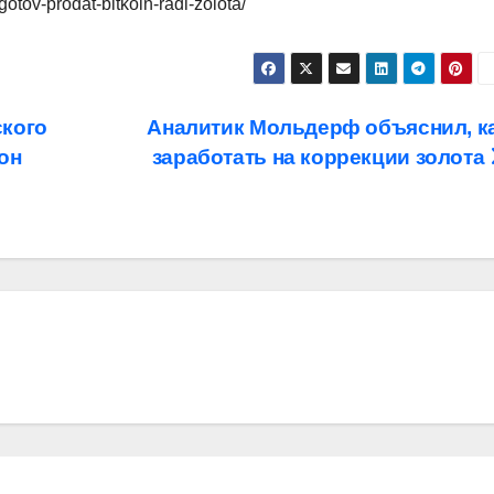
gotov-prodat-bitkoin-radi-zolota/
ского
Аналитик Мольдерф объяснил, к
он
заработать на коррекции золота