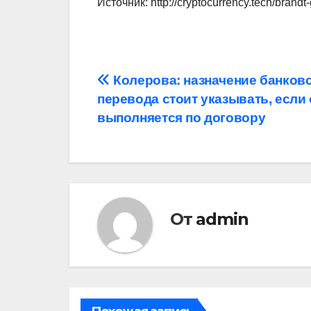
Источник: http://cryptocurrency.tech/brandt-
Навигация
Колерова: назначение банков
перевода стоит указывать, если 
по
выполняется по договору
записям
От
admin