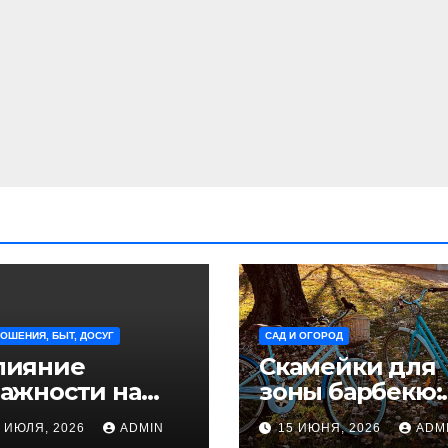
ОШЕНИЯ, БЫТ, ДОСУГ
САД И ОГОРОД
лияние
Скамейки для
тажности на
зоны барбекю:
иск
удобство и
8 ИЮЛЯ, 2026
ADMIN
15 ИЮНЯ, 2026
ADM
овреждения
безопасность 