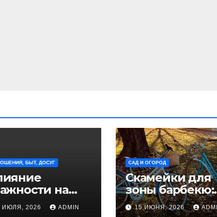
ОШЕНИЯ, БЫТ, ДОСУГ
САД И ОГОРОД
лияние
Скамейки для
тажности на
зоны барбекю:
иск
удобство и
8 ИЮЛЯ, 2026
ADMIN
15 ИЮНЯ, 2026
ADM
овреждения
безопасность 