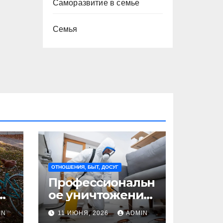
Саморазвитие в семье
Семья
ОТНОШЕНИЯ, БЫТ, ДОСУГ
Профессиональн
ое уничтожение
клопов: где оно
IN
11 ИЮНЯ, 2026
ADMIN
на
необходимо?