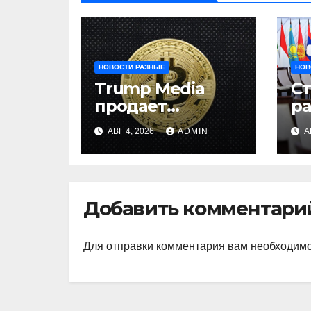
НОВОСТИ РАЗНЫЕ
НОВ
Trump Media
С
продает
р
биткоины:
и
АВГ 4, 2026
ADMIN
А
убыток $165 млн
на
ц
ц
Добавить комментари
Для отправки комментария вам необходим