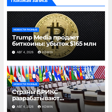
Похожая запись
НОВОСТИ РАЗНЫЕ
Trump Media продает
биткоины: убыток $165 млн
АВГ 4, 2026
ADMIN
НОВОСТИ РАЗНЫЕ
Страны БРИКС
разрабатывают
инфраструктуру на базе
АВГ 4, 2026
ADMIN
цифровых валют