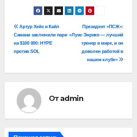
Навигация
Артур Хейс и Кайл
Президент «ПСЖ»:
Самани заключили пари
«Луис Энрике — лучший
по
на $100 000: HYPE
тренер в мире, и он
записям
против SOL
доволен работой в
нашем клубе»
От
admin