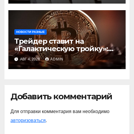
центробанков
НОВОСТИ РАЗНЫЕ
Трейдер ставит на
«Галактическую тройку»:
Circle, Coinbase и ETH
АВГ 4, 2026
ADMIN
Добавить комментарий
Для отправки комментария вам необходимо
авторизоваться
.