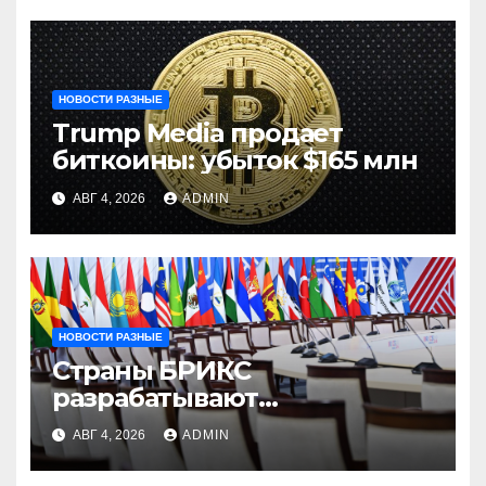
НОВОСТИ РАЗНЫЕ
Trump Media продает
биткоины: убыток $165 млн
АВГ 4, 2026
ADMIN
НОВОСТИ РАЗНЫЕ
Страны БРИКС
разрабатывают
инфраструктуру на базе
АВГ 4, 2026
ADMIN
цифровых валют
центробанков