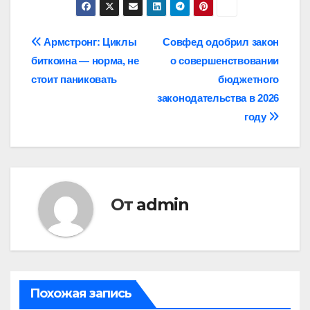
Навигация
Армстронг: Циклы
Совфед одобрил закон
биткоина — норма, не
о совершенствовании
по
стоит паниковать
бюджетного
записям
законодательства в 2026
году
От
admin
Похожая запись