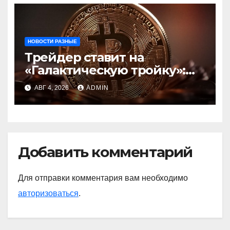
НОВОСТИ РАЗНЫЕ
Трейдер ставит на
«Галактическую тройку»:
Circle, Coinbase и ETH
АВГ 4, 2026
ADMIN
Добавить комментарий
Для отправки комментария вам необходимо
авторизоваться
.