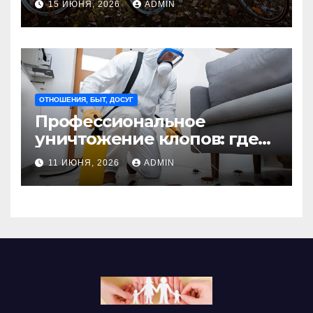
15 ИЮНЯ, 2026
ADMIN
Madmetal.ru
ОТНОШЕНИЯ, БЫТ, ДОСУГ
Профессиональное
уничтожение клопов: где
оно необходимо?
11 ИЮНЯ, 2026
ADMIN