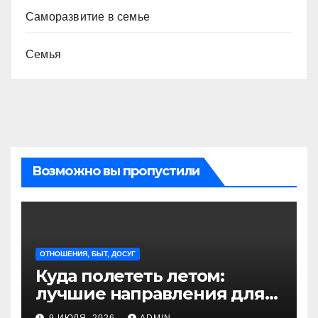
Саморазвитие в семье
Семья
Возможно вы пропустили
ОТНОШЕНИЯ, БЫТ, ДОСУГ
Куда полететь летом:
лучшие направления для
отдыха из Санкт-