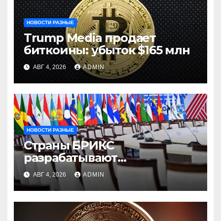
НОВОСТИ РАЗНЫЕ
Trump Media продает
биткоины: убыток $165 млн
АВГ 4, 2026
ADMIN
НОВОСТИ РАЗНЫЕ
Страны БРИКС
разрабатывают
инфраструктуру на базе
АВГ 4, 2026
ADMIN
цифровых валют
центробанков