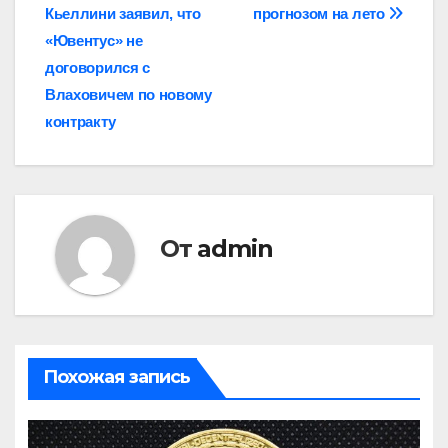
по
Кьеллини заявил, что
прогнозом на лето
записям
«Ювентус» не
договорился с
Влаховичем по новому
контракту
От
admin
Похожая запись