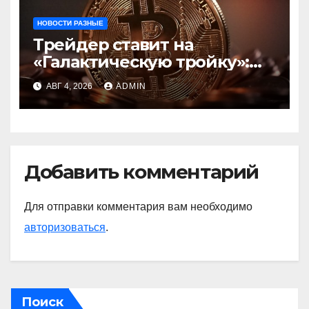
НОВОСТИ РАЗНЫЕ
Трейдер ставит на
«Галактическую тройку»:
Circle, Coinbase и ETH
АВГ 4, 2026
ADMIN
Добавить комментарий
Для отправки комментария вам необходимо
авторизоваться
.
Поиск