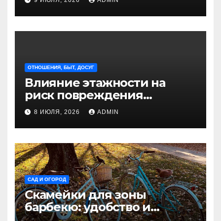
9 ИЮЛЯ, 2026
ADMIN
Петербурга
ОТНОШЕНИЯ, БЫТ, ДОСУГ
Влияние этажности на
риск повреждения
недвижимости
8 ИЮЛЯ, 2026
ADMIN
САД И ОГОРОД
Скамейки для зоны
барбекю: удобство и
безопасность на участке