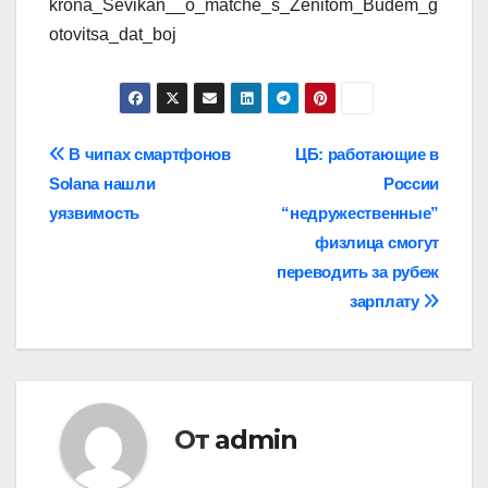
krona_Sevikan__o_matche_s_Zenitom_Budem_g
otovitsa_dat_boj
Навигация
В чипах смартфонов
ЦБ: работающие в
Solana нашли
России
по
уязвимость
“недружественные”
записям
физлица смогут
переводить за рубеж
зарплату
От
admin