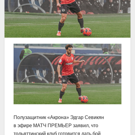
Полузащитник «Акрона» Эдгар Севикян
в эфире МАТЧ ПРЕМЬЕР заявил, что
тольяттинский клуб готовится дать бой