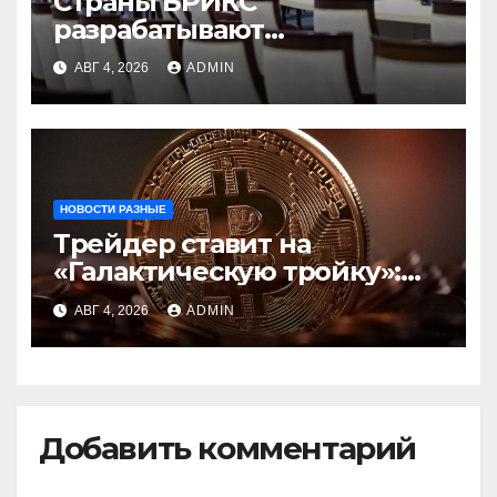
Страны БРИКС
разрабатывают
инфраструктуру на базе
АВГ 4, 2026
ADMIN
цифровых валют
центробанков
НОВОСТИ РАЗНЫЕ
Трейдер ставит на
«Галактическую тройку»:
Circle, Coinbase и ETH
АВГ 4, 2026
ADMIN
Добавить комментарий