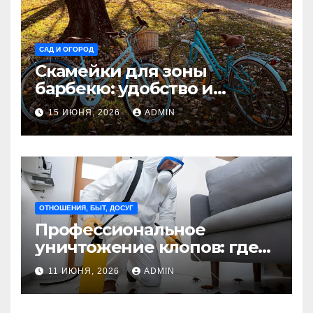
САД И ОГОРОД
Скамейки для зоны
барбекю: удобство и
безопасность на участке
15 ИЮНЯ, 2026
ADMIN
Madmetal.ru
ОТНОШЕНИЯ, БЫТ, ДОСУГ
Профессиональное
уничтожение клопов: где
оно необходимо?
11 ИЮНЯ, 2026
ADMIN