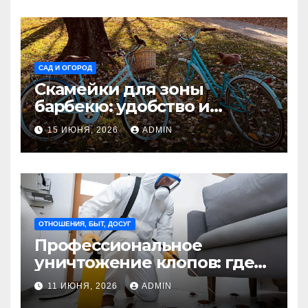
САД И ОГОРОД
Скамейки для зоны
барбекю: удобство и
безопасность на участке
15 ИЮНЯ, 2026
ADMIN
Madmetal.ru
ОТНОШЕНИЯ, БЫТ, ДОСУГ
Профессиональное
уничтожение клопов: где
оно необходимо?
11 ИЮНЯ, 2026
ADMIN