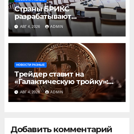
Страны БРИКС
разрабатывают
инфраструктуру на базе
АВГ 4, 2026
ADMIN
цифровых валют
центробанков
НОВОСТИ РАЗНЫЕ
Трейдер ставит на
«Галактическую тройку»:
Circle, Coinbase и ETH
АВГ 4, 2026
ADMIN
Добавить комментарий