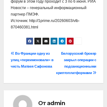
форум в этом году проходит с 3 по 6 июня. РИА
Новости – генеральный информационный
партнер ПМЭФ.
Источник: http://1prime.ru/20260603/vtb-
870460381.html
Навигация
Во Франции одну из
Белорусский брокер
улиц «переименовали» в
закрыл операции с
по
честь Матвея Сафонова
подсанкционными
записям
криптоплатформами
От
admin