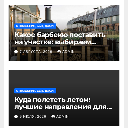
ОТНОШЕНИЯ, БЫТ, ДОСУГ
Какое барбекю поставить
на участке: выбираем
идеальное решение для
7 АВГУСТА, 2026
ADMIN
отдыха на природе
ОТНОШЕНИЯ, БЫТ, ДОСУГ
Куда полететь летом:
лучшие направления для
отдыха из Санкт-
9 ИЮЛЯ, 2026
ADMIN
Петербурга