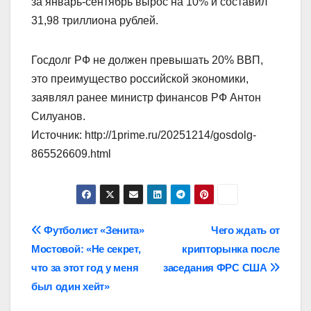
за январь-сентябрь вырос на 10% и составил
31,98 триллиона рублей.
Госдолг РФ не должен превышать 20% ВВП,
это преимущество российской экономики,
заявлял ранее министр финансов РФ Антон
Силуанов.
Источник: http://1prime.ru/20251214/gosdolg-
865526609.html
Навигация
Футболист «Зенита»
Чего ждать от
Мостовой: «Не секрет,
крипторынка после
по
что за этот год у меня
заседания ФРС США
записям
был один хейт»