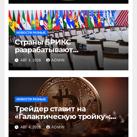
НОВОСТИ РАЗНЫЕ
Страны БРИКС
разрабатывают
инфраструктуру на базе
АВГ 4, 2026
ADMIN
цифровых валют
центробанков
НОВОСТИ РАЗНЫЕ
Трейдер ставит на
«Галактическую тройку»:
Circle, Coinbase и ETH
АВГ 4, 2026
ADMIN