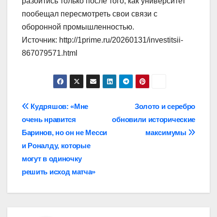
разойтись только после того, как университет
пообещал пересмотреть свои связи с
оборонной промышленностью.
Источник: http://1prime.ru/20260131/investitsii-
867079571.html
Навигация
Кудряшов: «Мне
Золото и серебро
очень нравится
обновили исторические
по
Баринов, но он не Месси
максимумы
записям
и Роналду, которые
могут в одиночку
решить исход матча»