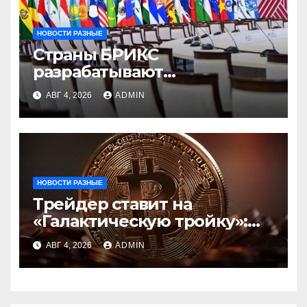
НОВОСТИ РАЗНЫЕ
Страны БРИКС
разрабатывают
инфраструктуру на базе
АВГ 4, 2026
ADMIN
цифровых валют
центробанков
НОВОСТИ РАЗНЫЕ
Трейдер ставит на
«Галактическую тройку»:
Circle, Coinbase и ETH
АВГ 4, 2026
ADMIN