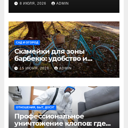
недвижимости
8 ИЮЛЯ, 2026
ADMIN
САД И ОГОРОД
Скамейки для зоны
барбекю: удобство и
безопасность на участке
15 ИЮНЯ, 2026
ADMIN
Madmetal.ru
ОТНОШЕНИЯ, БЫТ, ДОСУГ
Профессиональное
уничтожение клопов: где