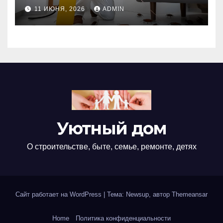
оно необходимо?
11 ИЮНЯ, 2026
ADMIN
Уютный дом
О строительстве, быте, семье, ремонте, детях
Сайт работает на WordPress
|
Тема: Newsup, автор
Themeansar
Home
Политика конфиденциальности