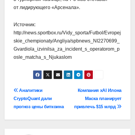
от лидирующего «Арсенала».
Источник:
http://news.sportbox.ru/Vidy_sporta/Futbol/Evropej
skie_chempionaty/Angliya/spbnews_NI2270699_
Gvardiola_izvinilsa_za_incident_s_operatorom_p
osle_matcha_s_Njukaslom
Навигация
Аналитики
Компания xAI Илона
CryptoQuant дали
Маска планирует
по
прогноз цены биткоина
привлечь $15 млрд
записям