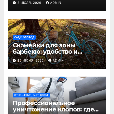
недвижимости
8 ИЮЛЯ, 2026
ADMIN
САД И ОГОРОД
Скамейки для зоны
барбекю: удобство и
безопасность на участке
15 ИЮНЯ, 2026
ADMIN
Madmetal.ru
ОТНОШЕНИЯ, БЫТ, ДОСУГ
Профессиональное
уничтожение клопов: где