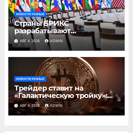
НОВОСТИ РАЗНЫЕ
Страны БРИКС
разрабатывают
инфраструктуру на базе
АВГ 4, 2026
ADMIN
цифровых валют
центробанков
НОВОСТИ РАЗНЫЕ
Трейдер ставит на
«Галактическую тройку»:
Circle, Coinbase и ETH
АВГ 4, 2026
ADMIN