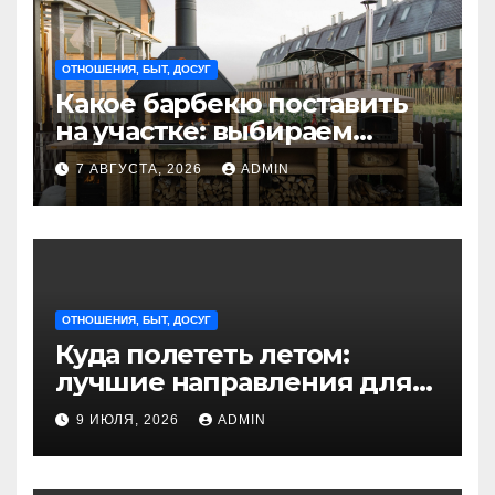
ОТНОШЕНИЯ, БЫТ, ДОСУГ
Какое барбекю поставить
на участке: выбираем
идеальное решение для
7 АВГУСТА, 2026
ADMIN
отдыха на природе
ОТНОШЕНИЯ, БЫТ, ДОСУГ
Куда полететь летом:
лучшие направления для
отдыха из Санкт-
9 ИЮЛЯ, 2026
ADMIN
Петербурга