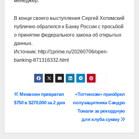
менеджер.
В конце своего выступления Сергей Хотимский
публично обратился к Банку России с просьбой
о принятии федерального закона об открытых
данных.
Источник: http://1prime.ru/20260706/open-
banking-871316332.html
Навигация
Мемкоин превратил
«Тоттенхэм» приобрел
$750 в $270,000 за 2 дня
полузащитника Сандро
по
Тонали за рекордную
записям
для клуба сумму