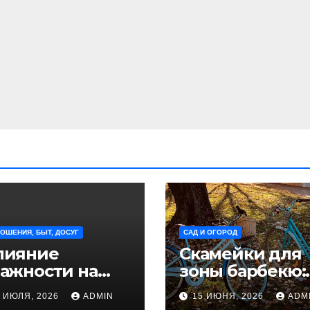
ОШЕНИЯ, БЫТ, ДОСУГ
САД И ОГОРОД
лияние
Скамейки для
тажности на
зоны барбекю:
иск
удобство и
8 ИЮЛЯ, 2026
ADMIN
15 ИЮНЯ, 2026
ADM
овреждения
безопасность 