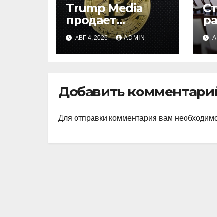
Trump Media
С
продает
р
биткоины:
и
АВГ 4, 2026
ADMIN
А
убыток $165 млн
на
ц
ц
Добавить комментари
Для отправки комментария вам необходим