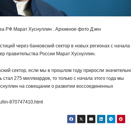
ва РФ Марат Хуснуллин . Архивное фото Дзен
тиций через банковский сектор в новых регионах с начала
ер правительства России Марат Хуснуллин.
вский сектор, если мы в прошлом году приросли значительн
 стал 275 миллиардов, то только с начала этого года мы
Хуснуллин на совещании о развитии воссоединенных
ullin-870747410.html