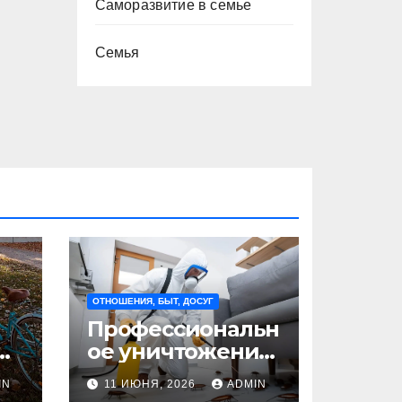
Саморазвитие в семье
Семья
ОТНОШЕНИЯ, БЫТ, ДОСУГ
Профессиональн
ое уничтожение
клопов: где оно
IN
11 ИЮНЯ, 2026
ADMIN
на
необходимо?