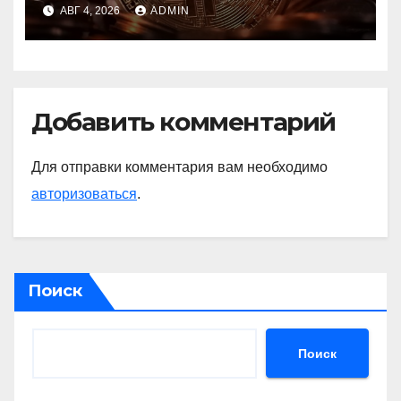
Circle, Coinbase и ETH
АВГ 4, 2026
ADMIN
Добавить комментарий
Для отправки комментария вам необходимо
авторизоваться
.
Поиск
Поиск