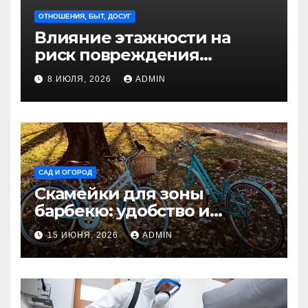
ОТНОШЕНИЯ, БЫТ, ДОСУГ
Влияние этажности на
риск повреждения
недвижимости
8 ИЮЛЯ, 2026
ADMIN
САД И ОГОРОД
Скамейки для зоны
барбекю: удобство и
безопасность на участке
15 ИЮНЯ, 2026
ADMIN
Madmetal.ru