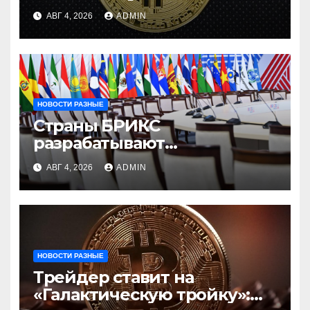
АВГ 4, 2026
ADMIN
НОВОСТИ РАЗНЫЕ
Страны БРИКС
разрабатывают
инфраструктуру на базе
АВГ 4, 2026
ADMIN
цифровых валют
центробанков
НОВОСТИ РАЗНЫЕ
Трейдер ставит на
«Галактическую тройку»: