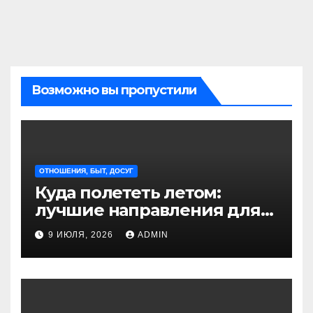
Возможно вы пропустили
ОТНОШЕНИЯ, БЫТ, ДОСУГ
Куда полететь летом:
лучшие направления для
отдыха из Санкт-
9 ИЮЛЯ, 2026
ADMIN
Петербурга