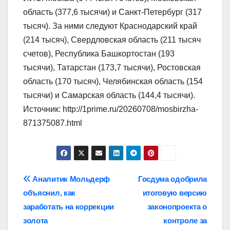
область (377,6 тысячи) и Санкт-Петербург (317
тысяч). За ними следуют Краснодарский край
(214 тысяч), Свердловская область (211 тысяч
счетов), Республика Башкортостан (193
тысячи), Татарстан (173,7 тысячи), Ростовская
область (170 тысяч), Челябинская область (154
тысячи) и Самарская область (144,4 тысячи).
Источник: http://1prime.ru/20260708/mosbirzha-
871375087.html
Навигация
Аналитик Мольдерф
Госдума одобрила
объяснил, как
итоговую версию
по
заработать на коррекции
законопроекта о
записям
золота
контроле за