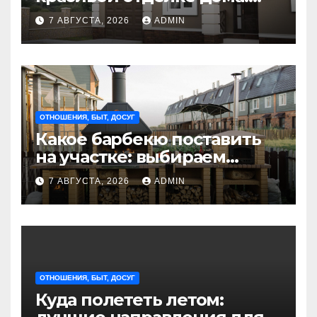
стильные решения для
7 АВГУСТА, 2026
ADMIN
интерьера и экстерьера
ОТНОШЕНИЯ, БЫТ, ДОСУГ
Какое барбекю поставить
на участке: выбираем
идеальное решение для
7 АВГУСТА, 2026
ADMIN
отдыха на природе
ОТНОШЕНИЯ, БЫТ, ДОСУГ
Куда полететь летом: