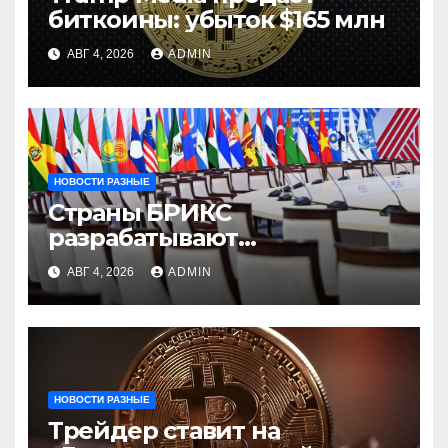
биткоины: убыток $165 млн
АВГ 4, 2026
ADMIN
НОВОСТИ РАЗНЫЕ
Страны БРИКС
разрабатывают
инфраструктуру на базе
АВГ 4, 2026
ADMIN
цифровых валют
центробанков
НОВОСТИ РАЗНЫЕ
Трейдер ставит на