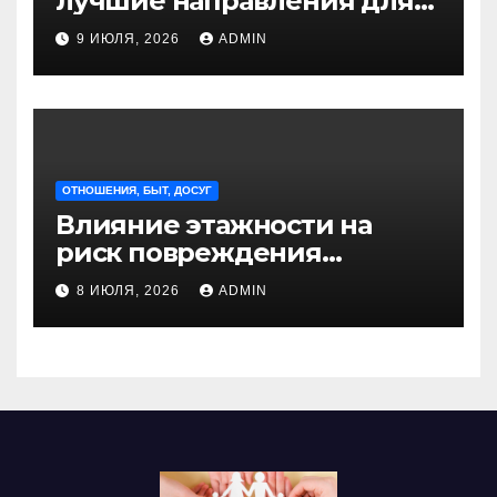
лучшие направления для
отдыха из Санкт-
9 ИЮЛЯ, 2026
ADMIN
Петербурга
ОТНОШЕНИЯ, БЫТ, ДОСУГ
Влияние этажности на
риск повреждения
недвижимости
8 ИЮЛЯ, 2026
ADMIN