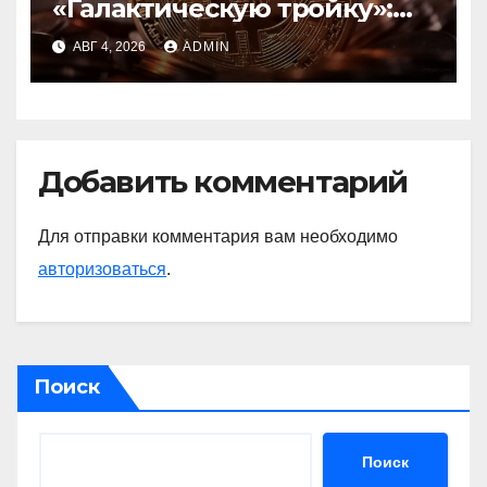
«Галактическую тройку»:
Circle, Coinbase и ETH
АВГ 4, 2026
ADMIN
Добавить комментарий
Для отправки комментария вам необходимо
авторизоваться
.
Поиск
Поиск