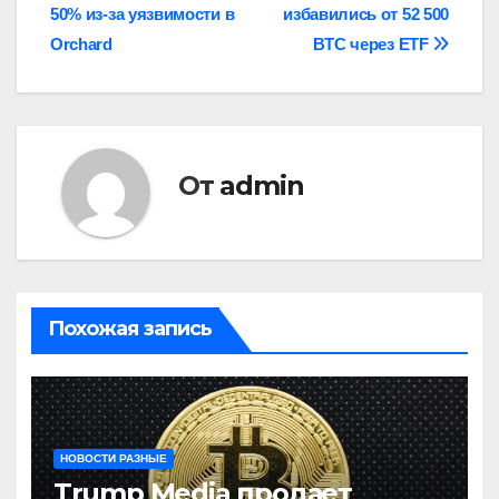
50% из-за уязвимости в
избавились от 52 500
по
Orchard
BTC через ETF
записям
От
admin
Похожая запись
НОВОСТИ РАЗНЫЕ
Trump Media продает