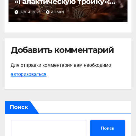
«Галактическую тройку»:
Circle, Coinbase и ETH
АВГ 4, 2026
ADMIN
Добавить комментарий
Для отправки комментария вам необходимо
авторизоваться
.
Поиск
Поиск