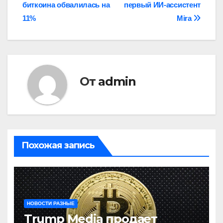
биткоина обвалилась на
первый ИИ-ассистент
по
11%
Mira
записям
От
admin
Похожая запись
НОВОСТИ РАЗНЫЕ
Trump Media продает