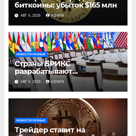
биткоины: убыток $165 млн
АВГ 4, 2026
ADMIN
НОВОСТИ РАЗНЫЕ
Страны БРИКС
разрабатывают
инфраструктуру на базе
АВГ 4, 2026
ADMIN
цифровых валют
центробанков
НОВОСТИ РАЗНЫЕ
Трейдер ставит на