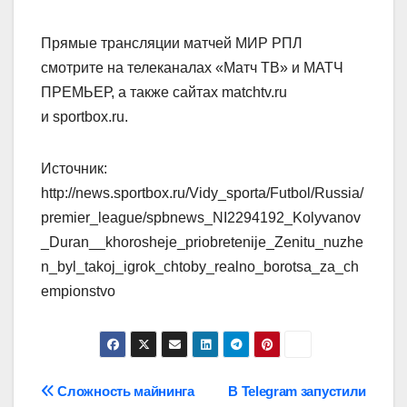
Прямые трансляции матчей МИР РПЛ
смотрите на телеканалах «Матч ТВ» и МАТЧ
ПРЕМЬЕР, а также сайтах matchtv.ru
и sportbox.ru.
Источник:
http://news.sportbox.ru/Vidy_sporta/Futbol/Russia/
premier_league/spbnews_NI2294192_Kolyvanov
_Duran__khorosheje_priobretenije_Zenitu_nuzhe
n_byl_takoj_igrok_chtoby_realno_borotsa_za_ch
empionstvo
Навигация
Сложность майнинга
В Telegram запустили