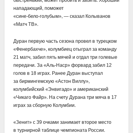
быстренький, может пробить и забить. Хороший
нападающий, поможет
«сине‑бело‑голубым», — сказал Колыванов
«Матч ТВ».
Дуран первую часть сезона провел в турецком
«Фенербахче», колумбиец отыграл за команду
21 матч, забил пять мячей и отдал три голевые
передачи. За «Аль‑Наср» форвард забил 12
голов в 18 играх. Ранее Дуран выступал
за бирмингемскую «Астон Виллу»,
колумбийский «Энвигадо» и американский
«Чикаго Файр». На счету Дурана три мяча в 17
играх за сборную Колумбии.
«Зенит» с 39 очками занимает второе место
в турнирной таблице чемпионата России.