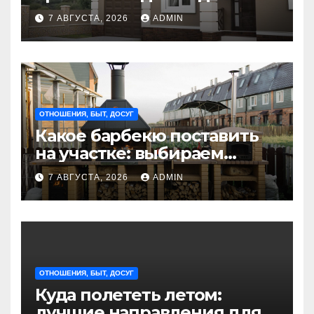
стильные решения для
7 АВГУСТА, 2026
ADMIN
интерьера и экстерьера
ОТНОШЕНИЯ, БЫТ, ДОСУГ
Какое барбекю поставить
на участке: выбираем
идеальное решение для
7 АВГУСТА, 2026
ADMIN
отдыха на природе
ОТНОШЕНИЯ, БЫТ, ДОСУГ
Куда полететь летом:
лучшие направления для