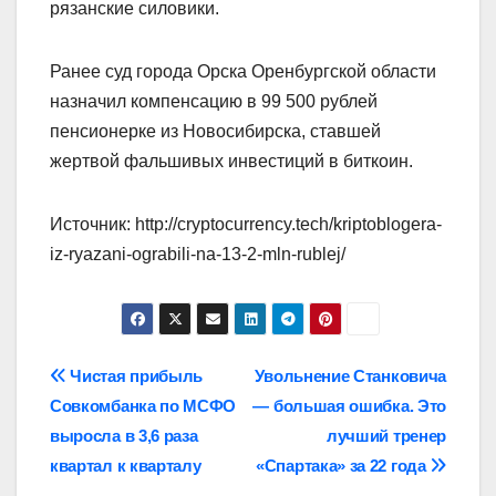
рязанские силовики.
Ранее суд города Орска Оренбургской области
назначил компенсацию в 99 500 рублей
пенсионерке из Новосибирска, ставшей
жертвой фальшивых инвестиций в биткоин.
Источник: http://cryptocurrency.tech/kriptoblogera-
iz-ryazani-ograbili-na-13-2-mln-rublej/
Навигация
Чистая прибыль
Увольнение Станковича
Совкомбанка по МСФО
— большая ошибка. Это
по
выросла в 3,6 раза
лучший тренер
записям
квартал к кварталу
«Спартака» за 22 года