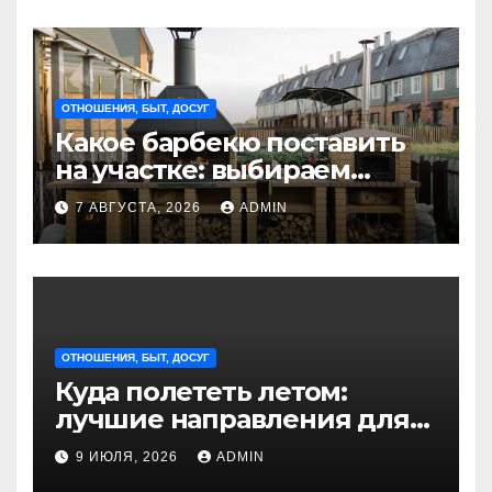
ОТНОШЕНИЯ, БЫТ, ДОСУГ
Какое барбекю поставить
на участке: выбираем
идеальное решение для
7 АВГУСТА, 2026
ADMIN
отдыха на природе
ОТНОШЕНИЯ, БЫТ, ДОСУГ
Куда полететь летом:
лучшие направления для
отдыха из Санкт-
9 ИЮЛЯ, 2026
ADMIN
Петербурга