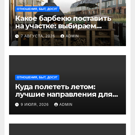
ОТНОШЕНИЯ, БЫТ, ДОСУГ
Какое барбекю поставить
на участке: выбираем
идеальное решение для
7 АВГУСТА, 2026
ADMIN
отдыха на природе
ОТНОШЕНИЯ, БЫТ, ДОСУГ
Куда полететь летом:
лучшие направления для
отдыха из Санкт-
9 ИЮЛЯ, 2026
ADMIN
Петербурга