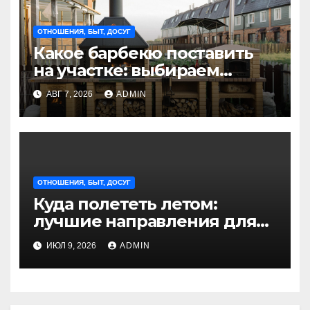
ОТНОШЕНИЯ, БЫТ, ДОСУГ
Какое барбекю поставить
на участке: выбираем
идеальное решение для
АВГ 7, 2026
ADMIN
отдыха на природе
ОТНОШЕНИЯ, БЫТ, ДОСУГ
Куда полететь летом:
лучшие направления для
отдыха из Санкт-
ИЮЛ 9, 2026
ADMIN
Петербурга