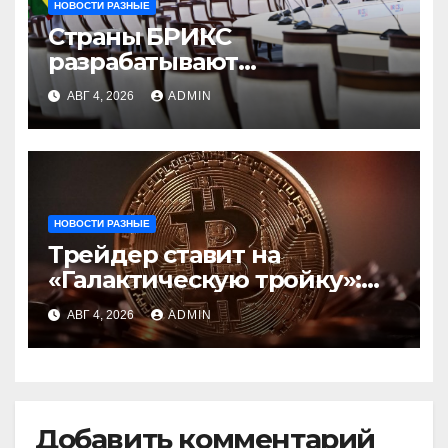
НОВОСТИ РАЗНЫЕ
Страны БРИКС
разрабатывают
инфраструктуру на базе
АВГ 4, 2026
ADMIN
цифровых валют
центробанков
НОВОСТИ РАЗНЫЕ
Трейдер ставит на
«Галактическую тройку»:
Circle, Coinbase и ETH
АВГ 4, 2026
ADMIN
Добавить комментарий