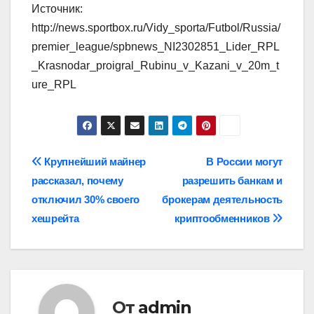
Источник:
http://news.sportbox.ru/Vidy_sporta/Futbol/Russia/
premier_league/spbnews_NI2302851_Lider_RPL
_Krasnodar_proigral_Rubinu_v_Kazani_v_20m_t
ure_RPL
Навигация
Крупнейший майнер
В России могут
рассказал, почему
разрешить банкам и
по
отключил 30% своего
брокерам деятельность
записям
хешрейта
криптообменников
От
admin