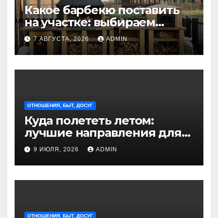
Какое барбекю поставить
на участке: выбираем
идеальное решение для
7 АВГУСТА, 2026
ADMIN
отдыха на природе
ОТНОШЕНИЯ, БЫТ, ДОСУГ
Куда полететь летом:
лучшие направления для
отдыха из Санкт-
9 ИЮЛЯ, 2026
ADMIN
Петербурга
ОТНОШЕНИЯ, БЫТ, ДОСУГ