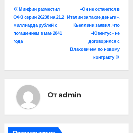
Навигация
Минфин разместил
«Он не останется в
ОФЗ серии 26238 на 21,2
Италии за такие деньги».
по
миллиарда рублей с
Кьеллини заявил, что
записям
погашением в мае 2041
«Ювентус» не
года
договорился с
Влаховичем по новому
контракту
От
admin
Похожая запись