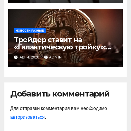
центробанков
НОВОСТИ РАЗНЫЕ
Трейдер ставит на
«Галактическую тройку»:
Circle, Coinbase и ETH
АВГ 4, 2026
ADMIN
Добавить комментарий
Для отправки комментария вам необходимо
авторизоваться
.