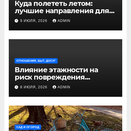
Куда полететь летом:
лучшие направления для
отдыха из Санкт-
9 ИЮЛЯ, 2026
ADMIN
Петербурга
ОТНОШЕНИЯ, БЫТ, ДОСУГ
Влияние этажности на
риск повреждения
недвижимости
8 ИЮЛЯ, 2026
ADMIN
САД И ОГОРОД