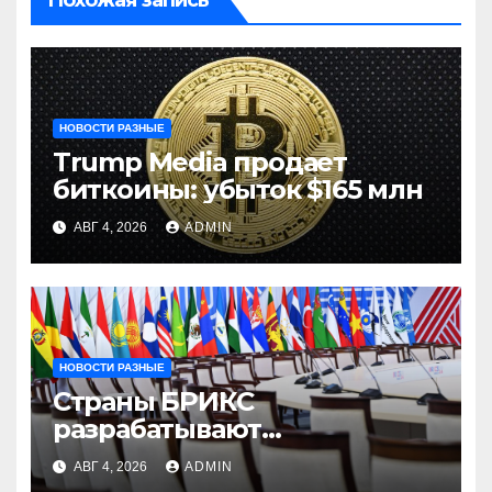
НОВОСТИ РАЗНЫЕ
Trump Media продает
биткоины: убыток $165 млн
АВГ 4, 2026
ADMIN
НОВОСТИ РАЗНЫЕ
Страны БРИКС
разрабатывают
инфраструктуру на базе
АВГ 4, 2026
ADMIN
цифровых валют