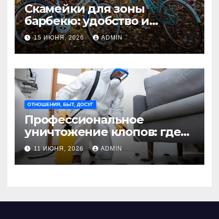
Скамейки для зоны
барбекю: удобство и
безопасность на участке
15 ИЮНЯ, 2026
ADMIN
Madmetal.ru
ОТНОШЕНИЯ, БЫТ, ДОСУГ
Профессиональное
уничтожение клопов: где
оно необходимо?
11 ИЮНЯ, 2026
ADMIN