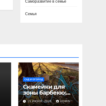
Саморазвитие в семье
Семья
САД И ОГОРОД
Скамейки для
зоны барбекю:
удобство и
N
15 ИЮНЯ, 2026
ADMIN
безопасность на