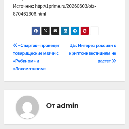
Источник: http://1prime.ru/20260603/ofz-
870461306.html
Навигация
«Спартак» проведет
ЦБ: Интерес россиян к
товарищеские матчи с
криптоинвестициям не
по
«Рубином» и
растет
записям
«Локомотивом»
От
admin