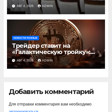
инфраструктуру на базе
АВГ 4, 2026
ADMIN
цифровых валют
центробанков
НОВОСТИ РАЗНЫЕ
Трейдер ставит на
«Галактическую тройку»:
Circle, Coinbase и ETH
АВГ 4, 2026
ADMIN
Добавить комментарий
Для отправки комментария вам необходимо
авторизоваться
.