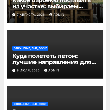
Какое барбекю поставить
на участке: выбираем
идеальное решение для
7 АВГУСТА, 2026
ADMIN
отдыха на природе
ОТНОШЕНИЯ, БЫТ, ДОСУГ
Куда полететь летом:
лучшие направления для
отдыха из Санкт-
9 ИЮЛЯ, 2026
ADMIN
Петербурга
ОТНОШЕНИЯ, БЫТ, ДОСУГ