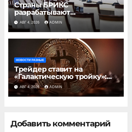
Страны БРИКС
разрабатывают
инфраструктуру на базе
АВГ 4, 2026
ADMIN
цифровых валют
центробанков
НОВОСТИ РАЗНЫЕ
Трейдер ставит на
«Галактическую тройку»:
Circle, Coinbase и ETH
АВГ 4, 2026
ADMIN
Добавить комментарий