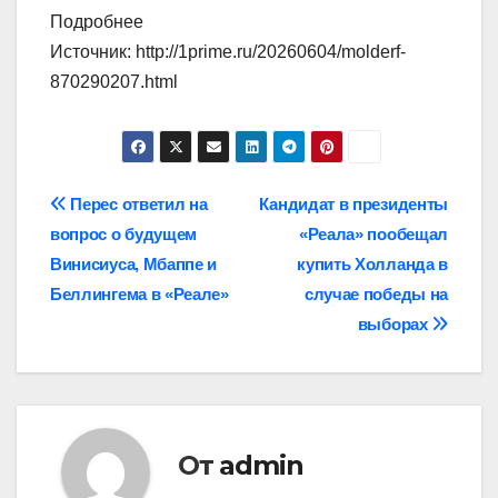
Подробнее
Источник: http://1prime.ru/20260604/molderf-
870290207.html
Навигация
Перес ответил на
Кандидат в президенты
вопрос о будущем
«Реала» пообещал
по
Винисиуса, Мбаппе и
купить Холланда в
записям
Беллингема в «Реале»
случае победы на
выборах
От
admin