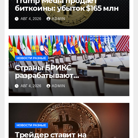
Trump Media продает
биткоины: убыток $165 млн
АВГ 4, 2026
ADMIN
НОВОСТИ РАЗНЫЕ
Страны БРИКС
разрабатывают
инфраструктуру на базе
АВГ 4, 2026
ADMIN
цифровых валют
центробанков
НОВОСТИ РАЗНЫЕ
Трейдер ставит на