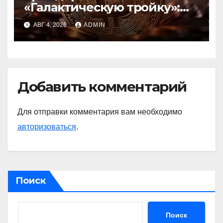
«Галактическую тройку»:
Circle, Coinbase и ETH
АВГ 4, 2026
ADMIN
Добавить комментарий
Для отправки комментария вам необходимо
авторизоваться
.
Поиск
Поиск