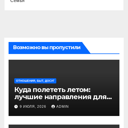
Семья
Возможно вы пропустили
ОТНОШЕНИЯ, БЫТ, ДОСУГ
Куда полететь летом:
лучшие направления для
отдыха из Санкт-
9 ИЮЛЯ, 2026
ADMIN
Петербурга