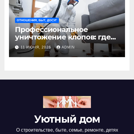
ОТНОШЕНИЯ, БЫТ, ДОСУГ
Профессиональное
уничтожение клопов: где
оно необходимо?
11 ИЮНЯ, 2026
ADMIN
Уютный дом
О строительстве, быте, семье, ремонте, детях