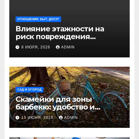
ОТНОШЕНИЯ, БЫТ, ДОСУГ
Влияние этажности на
риск повреждения
недвижимости
8 ИЮЛЯ, 2026
ADMIN
САД И ОГОРОД
Скамейки для зоны
барбекю: удобство и
безопасность на участке
15 ИЮНЯ, 2026
ADMIN
Madmetal.ru