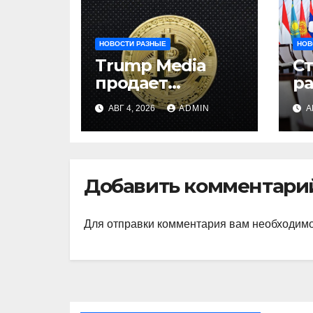
НОВОСТИ РАЗНЫЕ
НОВ
Trump Media
С
продает
р
биткоины:
и
АВГ 4, 2026
ADMIN
А
убыток $165 млн
на
ц
ц
Добавить комментари
Для отправки комментария вам необходим