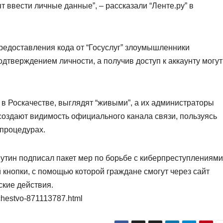
т ввести личные данные”, – рассказали “Ленте.ру” в
предоставления кода от “Госуслуг” злоумышленники
дтверждением личности, а получив доступ к аккаунту могут
в Роскачестве, выглядят “живыми”, а их администраторы
создают видимость официального канала связи, пользуясь
процедурах.
утин подписал пакет мер по борьбе с киберпреступлениями
 кнопки, с помощью которой граждане смогут через сайт
ские действия.
achestvo-871113787.html