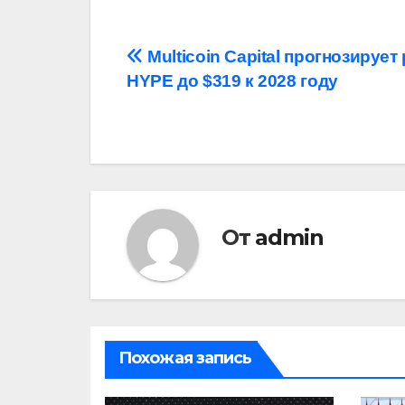
Навигация
Multicoin Capital прогнозирует
HYPE до $319 к 2028 году
по
записям
От
admin
Похожая запись