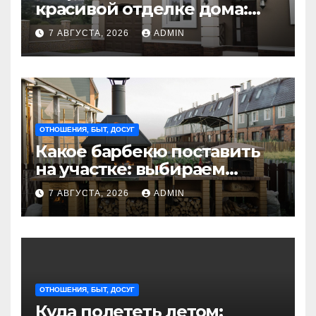
красивой отделке дома:
стильные решения для
7 АВГУСТА, 2026
ADMIN
интерьера и экстерьера
ОТНОШЕНИЯ, БЫТ, ДОСУГ
Какое барбекю поставить
на участке: выбираем
идеальное решение для
7 АВГУСТА, 2026
ADMIN
отдыха на природе
ОТНОШЕНИЯ, БЫТ, ДОСУГ
Куда полететь летом: