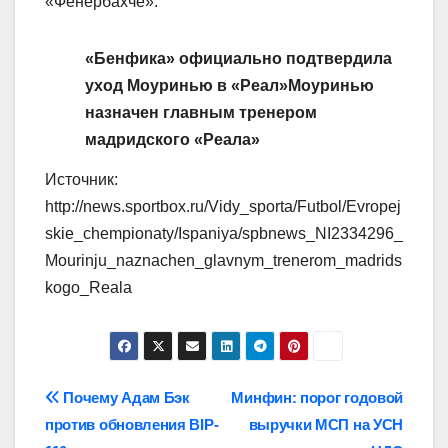
«Фенербахче».
«Бенфика» официально подтвердила
уход Моуринью в «Реал»
Моуринью
назначен главным тренером
мадридского «Реала»
Источник:
http://news.sportbox.ru/Vidy_sporta/Futbol/Evropej
skie_chempionaty/Ispaniya/spbnews_NI2334296_
Mourinju_naznachen_glavnym_trenerom_madrids
kogo_Reala
Навигация
Почему Адам Бэк
Минфин: порог годовой
против обновления BIP-
выручки МСП на УСН
по