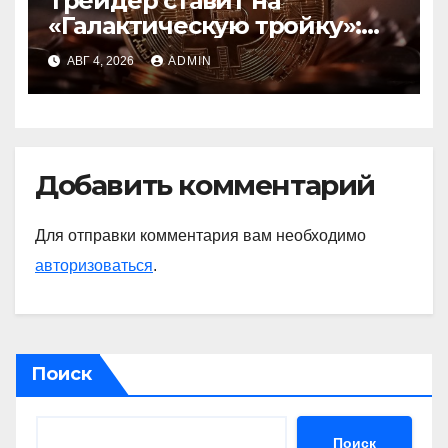
Трейдер ставит на
«Галактическую тройку»:
Circle, Coinbase и ETH
АВГ 4, 2026
ADMIN
Добавить комментарий
Для отправки комментария вам необходимо
авторизоваться
.
Поиск
Поиск