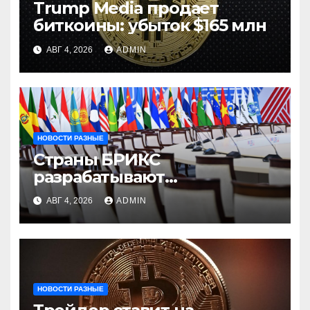
Trump Media продает
биткоины: убыток $165 млн
АВГ 4, 2026
ADMIN
НОВОСТИ РАЗНЫЕ
Страны БРИКС
разрабатывают
инфраструктуру на базе
АВГ 4, 2026
ADMIN
цифровых валют
центробанков
НОВОСТИ РАЗНЫЕ