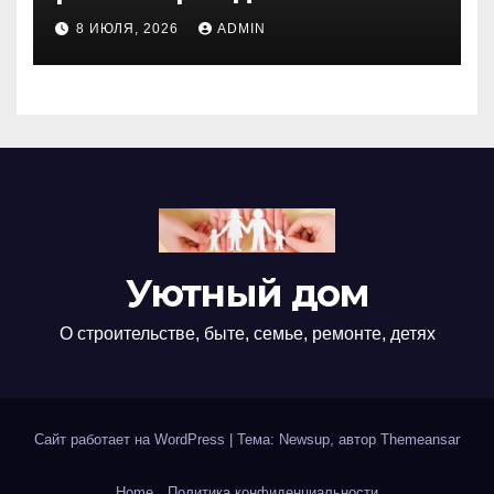
недвижимости
8 ИЮЛЯ, 2026
ADMIN
Уютный дом
О строительстве, быте, семье, ремонте, детях
Сайт работает на WordPress
|
Тема: Newsup, автор
Themeansar
Home
Политика конфиденциальности