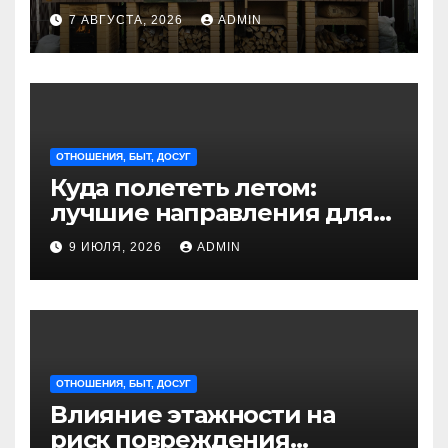
идеальное решение для
7 АВГУСТА, 2026
ADMIN
отдыха на природе
ОТНОШЕНИЯ, БЫТ, ДОСУГ
Куда полететь летом:
лучшие направления для
отдыха из Санкт-
9 ИЮЛЯ, 2026
ADMIN
Петербурга
ОТНОШЕНИЯ, БЫТ, ДОСУГ
Влияние этажности на
риск повреждения