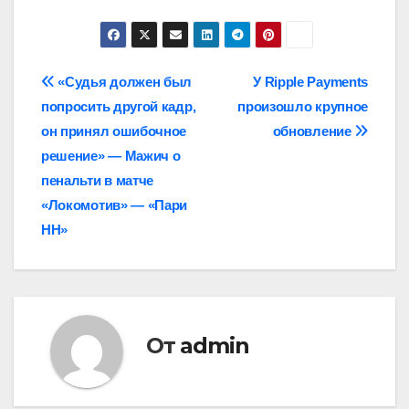
Навигация
«Судья должен был
У Ripple Payments
попросить другой кадр,
произошло крупное
по
он принял ошибочное
обновление
записям
решение» — Мажич о
пенальти в матче
«Локомотив» — «Пари
НН»
От
admin