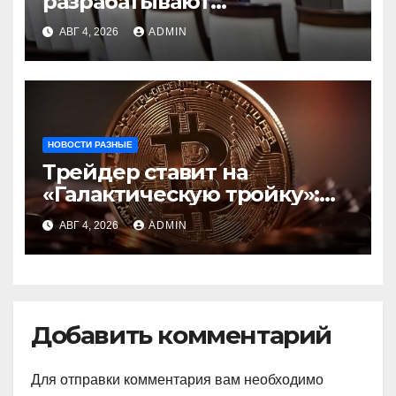
разрабатывают
инфраструктуру на базе
АВГ 4, 2026
ADMIN
цифровых валют
центробанков
НОВОСТИ РАЗНЫЕ
Трейдер ставит на
«Галактическую тройку»:
Circle, Coinbase и ETH
АВГ 4, 2026
ADMIN
Добавить комментарий
Для отправки комментария вам необходимо