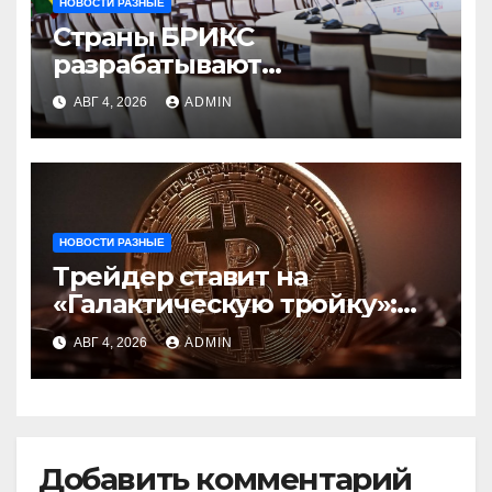
НОВОСТИ РАЗНЫЕ
Страны БРИКС
разрабатывают
инфраструктуру на базе
АВГ 4, 2026
ADMIN
цифровых валют
центробанков
НОВОСТИ РАЗНЫЕ
Трейдер ставит на
«Галактическую тройку»:
Circle, Coinbase и ETH
АВГ 4, 2026
ADMIN
Добавить комментарий