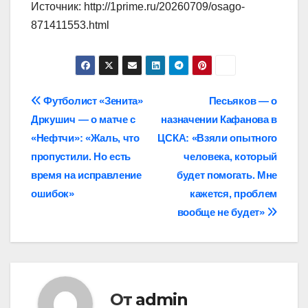
Источник: http://1prime.ru/20260709/osago-
871411553.html
Навигация
Футболист «Зенита»
Песьяков — о
Дркушич — о матче с
назначении Кафанова в
по
«Нефтчи»: «Жаль, что
ЦСКА: «Взяли опытного
записям
пропустили. Но есть
человека, который
время на исправление
будет помогать. Мне
ошибок»
кажется, проблем
вообще не будет»
От
admin