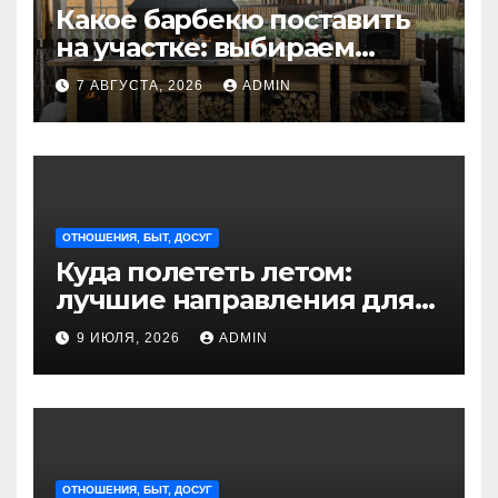
Какое барбекю поставить
на участке: выбираем
идеальное решение для
7 АВГУСТА, 2026
ADMIN
отдыха на природе
ОТНОШЕНИЯ, БЫТ, ДОСУГ
Куда полететь летом:
лучшие направления для
отдыха из Санкт-
9 ИЮЛЯ, 2026
ADMIN
Петербурга
ОТНОШЕНИЯ, БЫТ, ДОСУГ