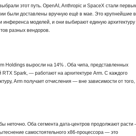
брали этот путь. OpenAI, Anthropic и SpaceX стали первы
ии были доставлены вручную ещё в мае. Это крупнейшие в
 и инференса моделей, и они выбирают единую архитектуру
нтов разных вендоров.
Arm Holdings выросли на 14% . Оба чипа, представленных
 RTX Spark, — работают на архитектуре Arm. С каждого
ктуру, Arm получает отчисления — вне зависимости от того,
о бы неточно. Оба сегмента дата-центров продолжают расти
. Вытеснение самостоятельного x86-процессора — это