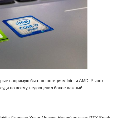
орые напрямую бьют по позициям Intel и AMD. Рынок
, судя по всему, недооценил более важный.
Nvidia Дженсен Хуанг (Jensen Huang) показал RTX Spark —