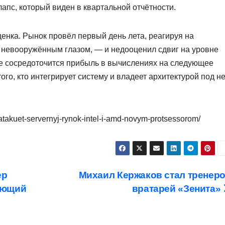
лапс, который виден в квартальной отчётности.
енка. Рынок провёл первый день лета, реагируя на
 невооружённым глазом, — и недооценил сдвиг на уровне
где сосредоточится прибыль в вычислениях на следующее
ого, кто интегрирует систему и владеет архитектурой под не
-atakuet-servernyj-rynok-intel-i-amd-novym-protsessorom/
ер
Михаил Кержаков стал тренер
ающий
вратарей «Зенита»