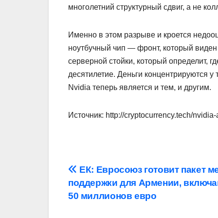
многолетний структурный сдвиг, а не кол
Именно в этом разрыве и кроется недооц
ноутбучный чип — фронт, который виден
серверной стойки, который определит, 
десятилетие. Деньги концентрируются у т
Nvidia теперь является и тем, и другим.
Источник: http://cryptocurrency.tech/nvidia
Навигация
ЕК: Евросоюз готовит пакет м
поддержки для Армении, включ
по
50 миллионов евро
записям