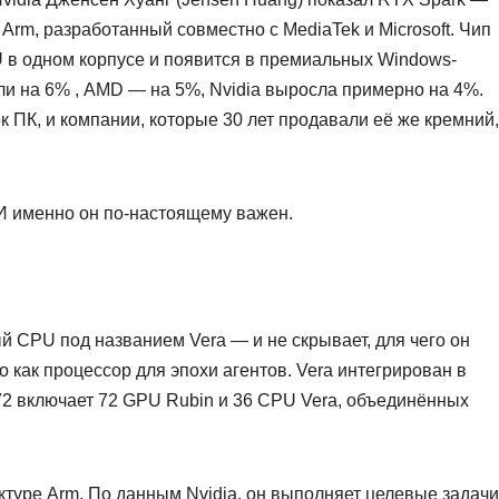
Arm, разработанный совместно с MediaTek и Microsoft. Чип
U в одном корпусе и появится в премиальных Windows-
али на 6% , AMD — на 5%, Nvidia выросла примерно на 4%.
к ПК, и компании, которые 30 лет продавали её же кремний,
 И именно он по-настоящему важен.
й CPU под названием Vera — и не скрывает, для чего он
о как процессор для эпохи агентов. Vera интегрирован в
72 включает 72 GPU Rubin и 36 CPU Vera, объединённых
ктуре Arm. По данным Nvidia, он выполняет целевые задачи