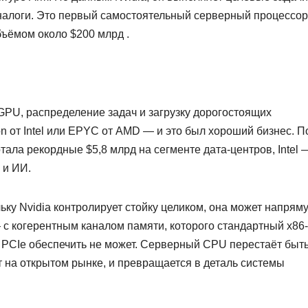
-аналоги. Это первый самостоятельный серверный процессор
ъёмом около $200 млрд .
GPU, распределение задач и загрузку дорогостоящих
on от Intel или EPYC от AMD — и это был хороший бизнес. П
ала рекордные $5,8 млрд на сегменте дата-центров, Intel 
 и ИИ.
льку Nvidia контролирует стойку целиком, она может напрям
 с когерентным каналом памяти, которого стандартный x86-
 PCIe обеспечить не может. Серверный CPU перестаёт быт
т на открытом рынке, и превращается в деталь системы