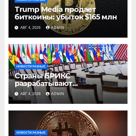
Trump Media продает
биткоины: убыток $165 млн
АВГ 4, 2026
ADMIN
НОВОСТИ РАЗНЫЕ
Страны БРИКС
разрабатывают
инфраструктуру на базе
АВГ 4, 2026
ADMIN
цифровых валют
центробанков
НОВОСТИ РАЗНЫЕ