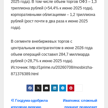
2025 года). В том числе объем торгов ОФЗ – 1,3
триллиона рублей (+54,4% к июню 2025 года),
корпоративными облигациями – 1,2 триллиона
рублей (рост почти в два раза к июню 2025
года).
В сегменте внебиржевых торгов с
центральным контрагентом в июне 2026 года
объем операций составил 284,7 миллиарда
рублей (+28,7% к июню 2025 года).
Источник: http://1prime.ru/20260708/mosbirzha-
871376389.html
Навигация
Госдума одобрила
Иваткина: сложный
итоговую версию
процент позволяет