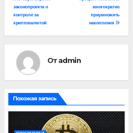
по
законопроекта о
многократно
записям
контроле за
приумножить
криптовалютой
накопления
От
admin
Похожая запись
НОВОСТИ РАЗНЫЕ