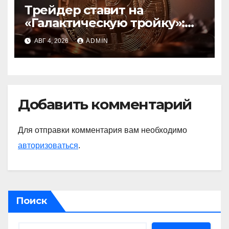
Трейдер ставит на
«Галактическую тройку»:
Circle, Coinbase и ETH
АВГ 4, 2026
ADMIN
Добавить комментарий
Для отправки комментария вам необходимо
авторизоваться
.
Поиск