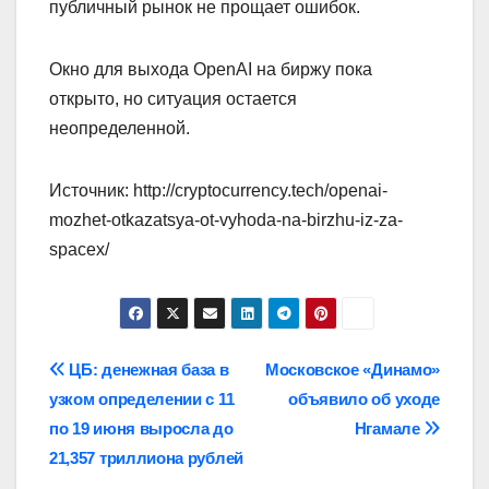
публичный рынок не прощает ошибок.
Окно для выхода OpenAI на биржу пока
открыто, но ситуация остается
неопределенной.
Источник: http://cryptocurrency.tech/openai-
mozhet-otkazatsya-ot-vyhoda-na-birzhu-iz-za-
spacex/
Навигация
ЦБ: денежная база в
Московское «Динамо»
узком определении с 11
объявило об уходе
по
по 19 июня выросла до
Нгамале
записям
21,357 триллиона рублей