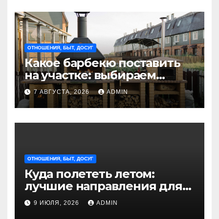
ОТНОШЕНИЯ, БЫТ, ДОСУГ
Какое барбекю поставить
на участке: выбираем
идеальное решение для
7 АВГУСТА, 2026
ADMIN
отдыха на природе
ОТНОШЕНИЯ, БЫТ, ДОСУГ
Куда полететь летом:
лучшие направления для
отдыха из Санкт-
9 ИЮЛЯ, 2026
ADMIN
Петербурга