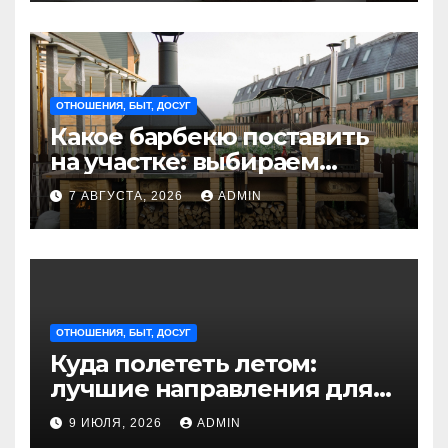
ОТНОШЕНИЯ, БЫТ, ДОСУГ
Какое барбекю поставить
на участке: выбираем
идеальное решение для
7 АВГУСТА, 2026
ADMIN
отдыха на природе
ОТНОШЕНИЯ, БЫТ, ДОСУГ
Куда полететь летом:
лучшие направления для
отдыха из Санкт-
9 ИЮЛЯ, 2026
ADMIN
Петербурга