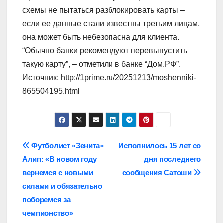
схемы не пытаться разблокировать карты –
если ее данные стали известны третьим лицам,
она может быть небезопасна для клиента.
“Обычно банки рекомендуют перевыпустить
такую карту”, – отметили в банке “Дом.РФ”.
Источник: http://1prime.ru/20251213/moshenniki-
865504195.html
Навигация
Футболист «Зенита»
Исполнилось 15 лет со
Алип: «В новом году
дня последнего
по
вернемся с новыми
сообщения Сатоши
записям
силами и обязательно
поборемся за
чемпионство»