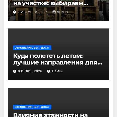
на участке: выбираем
идеальное решение для
7 АВГУСТА, 2026
ADMIN
отдыха на природе
ОТНОШЕНИЯ, БЫТ, ДОСУГ
Куда полететь летом:
лучшие направления для
отдыха из Санкт-
9 ИЮЛЯ, 2026
ADMIN
Петербурга
ОТНОШЕНИЯ, БЫТ, ДОСУГ
Влияние этажности на