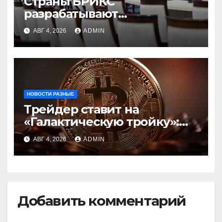
Страны БРИКС
разрабатывают
инфраструктуру на базе
АВГ 4, 2026
ADMIN
цифровых валют
центробанков
НОВОСТИ РАЗНЫЕ
Трейдер ставит на
«Галактическую тройку»:
Circle, Coinbase и ETH
АВГ 4, 2026
ADMIN
Добавить комментарий