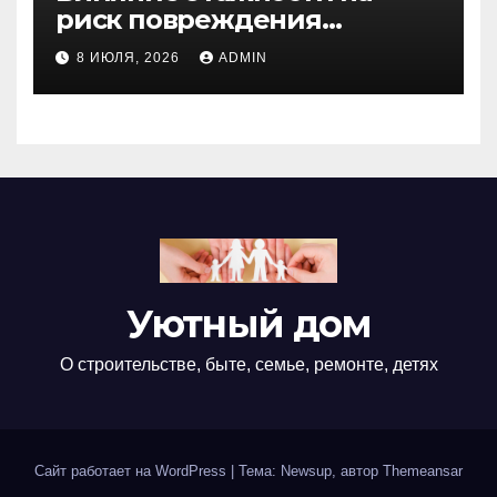
риск повреждения
недвижимости
8 ИЮЛЯ, 2026
ADMIN
Уютный дом
О строительстве, быте, семье, ремонте, детях
Сайт работает на WordPress
|
Тема: Newsup, автор
Themeansar