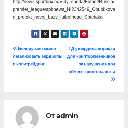
http://news.sportbox.ru/Vidy_sporta/Futbol/Russia/
premier_league/spbnews_NI2342549_Opublikova
n_projekt_novoj_bazy_futbolnogo_Spartaka
Навигация
Белоруссия может
ГД утвердила штрафы
легализовать эирдропы
для криптообменников
по
и копитрейдинг
за нарушения при
записям
обмене криптовалюты
От
admin