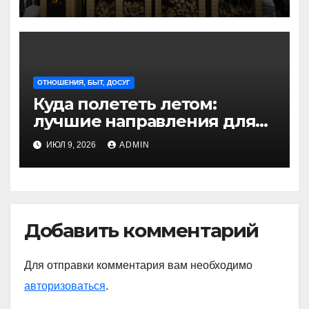
отдыха на природе
ОТНОШЕНИЯ, БЫТ, ДОСУГ
Куда полететь летом:
лучшие направления для
отдыха из Санкт-
ИЮЛ 9, 2026
ADMIN
Петербурга
Добавить комментарий
Для отправки комментария вам необходимо
авторизоваться
.