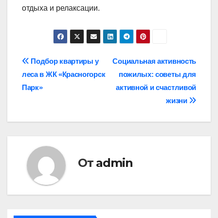
отдыха и релаксации.
Навигация
Подбор квартиры у
Социальная активность
леса в ЖК «Красногорск
пожилых: советы для
по
Парк»
активной и счастливой
записям
жизни
От
admin