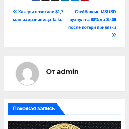
Навигация
Хакеры похитили $1,7
Стейблкоин MSUSD
млн из хранилища Taiko
рухнул на 90% до $0,06
по
после потери привязки
записям
От
admin
Похожая запись