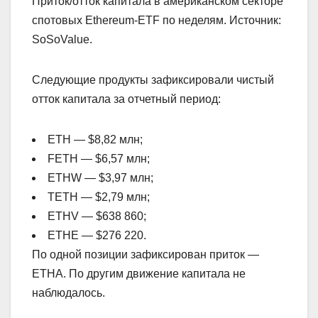
Приток/отток капитала в американском секторе
спотовых Ethereum-ETF по неделям. Источник:
SoSoValue.
Следующие продукты зафиксировали чистый
отток капитала за отчетный период:
ETH — $8,82 млн;
FETH — $6,57 млн;
ETHW — $3,97 млн;
TETH — $2,79 млн;
ETHV — $638 860;
ETHE — $276 220.
По одной позиции зафиксирован приток —
ETHA. По другим движение капитала не
наблюдалось.