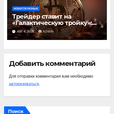
НОВОСТИ РАЗНЫЕ
Трейдер ставит на
«Галактическую тройку»:
Circle, Coinbase и ETH
АВГ 4, 2026
ADMIN
Добавить комментарий
Для отправки комментария вам необходимо
авторизоваться
.
Поиск