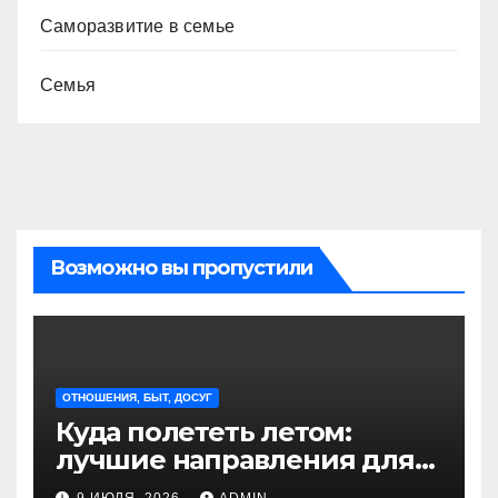
Саморазвитие в семье
Семья
Возможно вы пропустили
ОТНОШЕНИЯ, БЫТ, ДОСУГ
Куда полететь летом:
лучшие направления для
отдыха из Санкт-
9 ИЮЛЯ, 2026
ADMIN