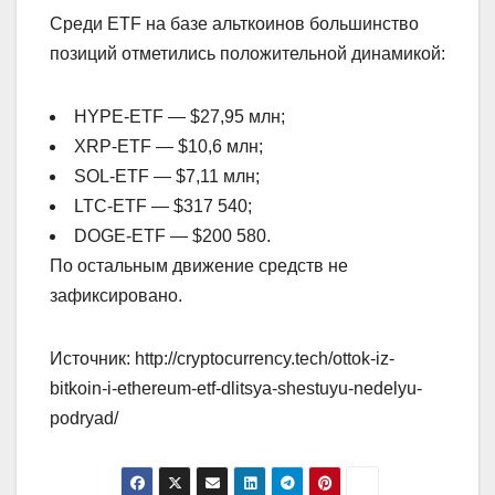
Среди ETF на базе альткоинов большинство
позиций отметились положительной динамикой:
HYPE-ETF — $27,95 млн;
XRP-ETF — $10,6 млн;
SOL-ETF — $7,11 млн;
LTC-ETF — $317 540;
DOGE-ETF — $200 580.
По остальным движение средств не
зафиксировано.
Источник: http://cryptocurrency.tech/ottok-iz-
bitkoin-i-ethereum-etf-dlitsya-shestuyu-nedelyu-
podryad/