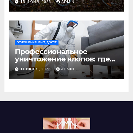
15 ИЮНЯ, 2026
ADMIN
Madmetal.ru
ОТНОШЕНИЯ, БЫТ, ДОСУГ
Профессиональное
уничтожение клопов: где
оно необходимо?
11 ИЮНЯ, 2026
ADMIN