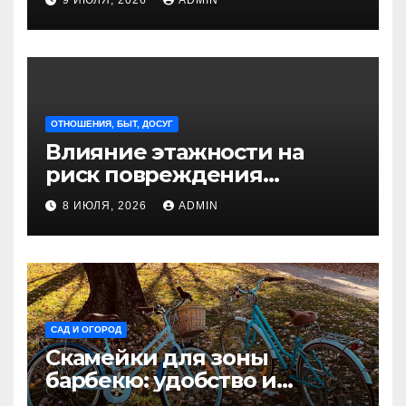
Петербурга
ОТНОШЕНИЯ, БЫТ, ДОСУГ
Влияние этажности на
риск повреждения
недвижимости
8 ИЮЛЯ, 2026
ADMIN
САД И ОГОРОД
Скамейки для зоны
барбекю: удобство и
безопасность на участке