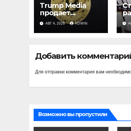
Trump Media
С
продает
р
биткоины:
и
АВГ 4, 2026
ADMIN
А
убыток $165 млн
на
ц
ц
Добавить комментари
Для отправки комментария вам необходим
Возможно вы пропустили