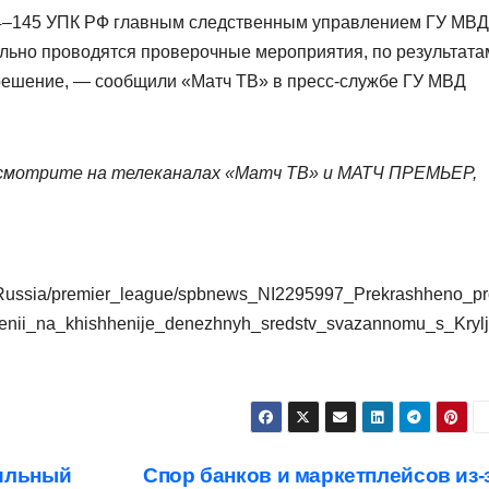
44–145 УПК РФ главным следственным управлением ГУ МВД
льно проводятся проверочные мероприятия, по результата
 решение, — сообщили «Матч ТВ» в пресс‑службе ГУ МВД
смотрите на телеканалах «Матч ТВ» и МАТЧ ПРЕМЬЕР,
ol/Russia/premier_league/spbnews_NI2295997_Prekrashheno_pr
nii_na_khishhenije_denezhnyh_sredstv_svazannomu_s_Kryl
сильный
Спор банков и маркетплейсов из-