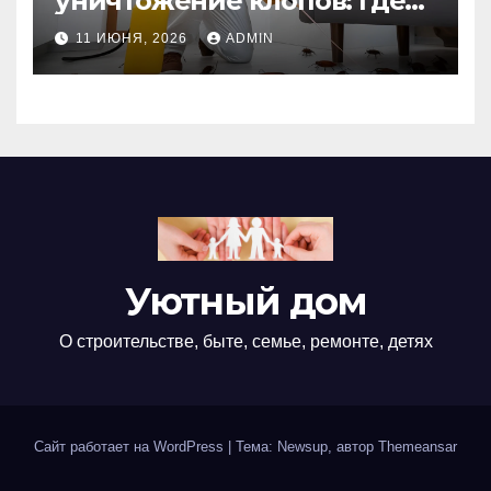
уничтожение клопов: где
оно необходимо?
11 ИЮНЯ, 2026
ADMIN
Уютный дом
О строительстве, быте, семье, ремонте, детях
Сайт работает на WordPress
|
Тема: Newsup, автор
Themeansar