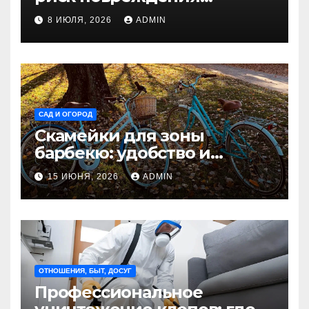
недвижимости
8 ИЮЛЯ, 2026
ADMIN
САД И ОГОРОД
Скамейки для зоны
барбекю: удобство и
безопасность на участке
15 ИЮНЯ, 2026
ADMIN
Madmetal.ru
ОТНОШЕНИЯ, БЫТ, ДОСУГ
Профессиональное