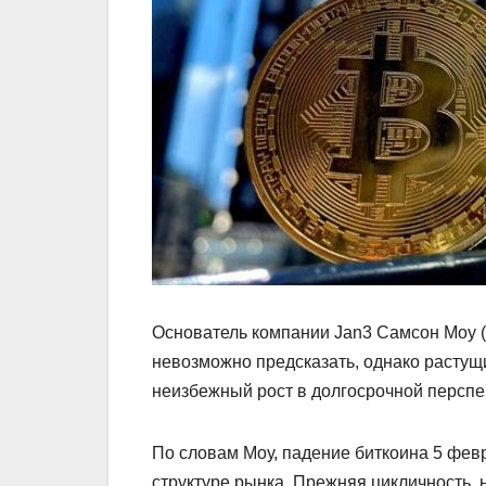
Основатель компании Jan3 Самсон Моу (
невозможно предсказать, однако растущи
неизбежный рост в долгосрочной перспе
По словам Моу, падение биткоина 5 февр
структуре рынка. Прежняя цикличность, 