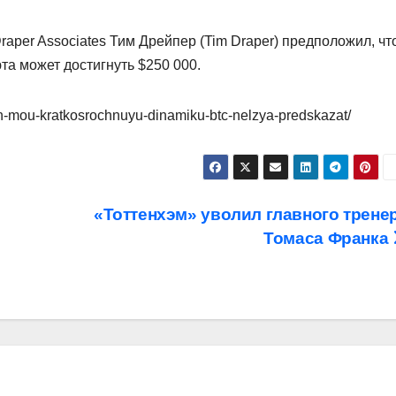
aper Associates Тим Дрейпер (Tim Draper) предположил, чт
та может достигнуть $250 000.
on-mou-kratkosrochnuyu-dinamiku-btc-nelzya-predskazat/
«Тоттенхэм» уволил главного трене
Томаса Франка