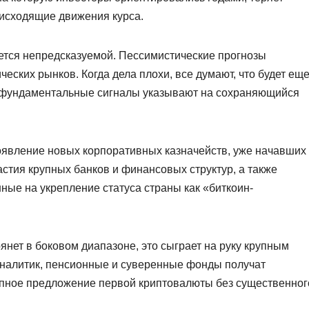
оисходящие движения курса.
ется непредсказуемой. Пессимистические прогнозы
еских рынков. Когда дела плохи, все думают, что будет ещ
 а фундаментальные сигналы указывают на сохраняющийся
оявление новых корпоративных казначейств, уже начавших
стия крупных банков и финансовых структур, а также
ые на укрепление статуса страны как «биткоин-
янет в боковом диапазоне, это сыграет на руку крупным
 аналитик, пенсионные и суверенные фонды получат
упное предложение первой криптовалюты без существенног