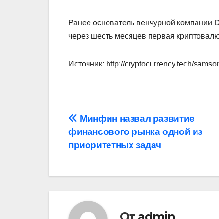
Ранее основатель венчурной компании Dr
через шесть месяцев первая криптовалю
Источник: http://cryptocurrency.tech/sams
Навигация
Минфин назвал развитие
финансового рынка одной из
по
приоритетных задач
записям
От
admin