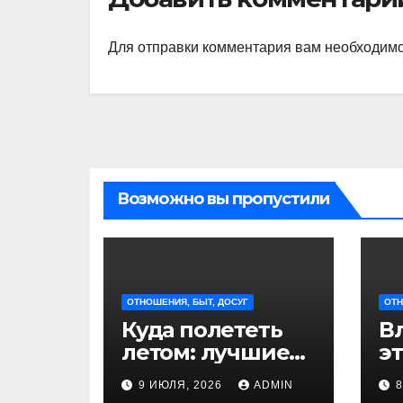
Для отправки комментария вам необходим
Возможно вы пропустили
ОТНОШЕНИЯ, БЫТ, ДОСУГ
ОТН
Куда полететь
В
летом: лучшие
э
направления
р
9 ИЮЛЯ, 2026
ADMIN
для отдыха из
п