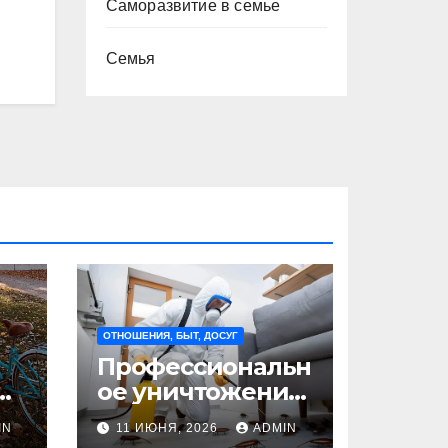
Саморазвитие в семье
Семья
ОТНОШЕНИЯ, БЫТ, ДОСУГ
Профессиональн
ое уничтожение
клопов: где оно
IN
11 ИЮНЯ, 2026
ADMIN
на
необходимо?