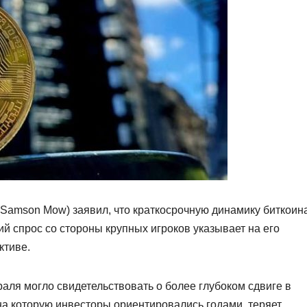
Samson Mow) заявил, что краткосрочную динамику биткоин
й спрос со стороны крупных игроков указывает на его
ктиве.
аля могло свидетельствовать о более глубоком сдвиге в
на которую инвесторы ориентировались годами, теряет