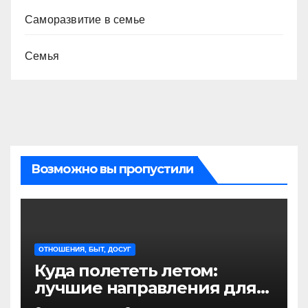
Саморазвитие в семье
Семья
Возможно вы пропустили
ОТНОШЕНИЯ, БЫТ, ДОСУГ
Куда полететь летом:
лучшие направления для
отдыха из Санкт-