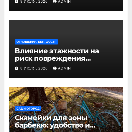
9 ИЮЛЯ, 2026
ADMIN
Петербурга
ОТНОШЕНИЯ, БЫТ, ДОСУГ
Влияние этажности на
риск повреждения
недвижимости
8 ИЮЛЯ, 2026
ADMIN
САД И ОГОРОД
Скамейки для зоны
барбекю: удобство и