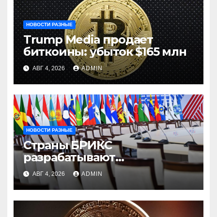
НОВОСТИ РАЗНЫЕ
Trump Media продает
биткоины: убыток $165 млн
АВГ 4, 2026
ADMIN
НОВОСТИ РАЗНЫЕ
Страны БРИКС
разрабатывают
инфраструктуру на базе
АВГ 4, 2026
ADMIN
цифровых валют
центробанков