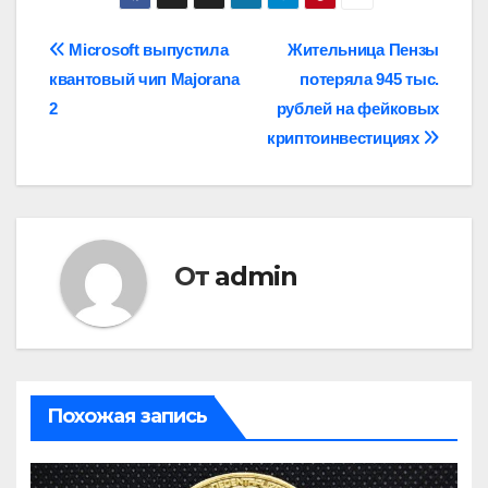
Навигация
Microsoft выпустила
Жительница Пензы
квантовый чип Majorana
потеряла 945 тыс.
по
2
рублей на фейковых
записям
криптоинвестициях
От
admin
Похожая запись