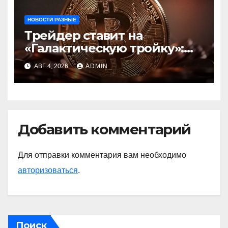
НОВОСТИ РАЗНЫЕ
Трейдер ставит на
«Галактическую тройку»:
Circle, Coinbase и ETH
АВГ 4, 2026
ADMIN
Добавить комментарий
Для отправки комментария вам необходимо
авторизоваться
.
Поиск